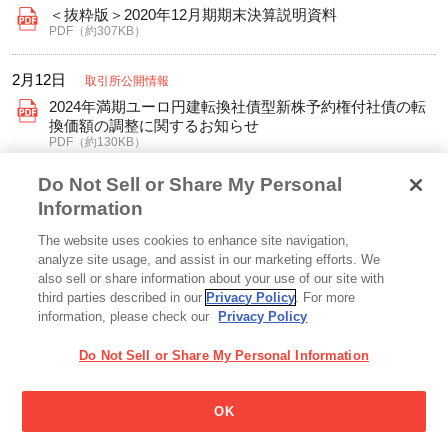
＜抜粋版＞2020年12月期期末決算説明資料
PDF（約307KB）
2月12日
取引所公開情報
2024年満期ユーロ円建転換社債型新株予約権付社債の転
換価額の調整に関するお知らせ
PDF（約130KB）
Do Not Sell or Share My Personal
2月12日
決算短信
Information
通期
PDF（約3621KB）
The website uses cookies to enhance site navigation,
analyze site usage, and assist in our marketing efforts. We
also sell or share information about your use of our site with
third parties described in our
Privacy Policy
. For more
2020年
information, please check our
Privacy Policy
11月5日
決算短信
Do Not Sell or Share My Personal Information
第3四半期
PDF（約720KB）
OK
9月4日
事業報告書