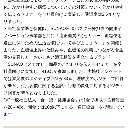
化、かかりやすい病気についてとその対策』ついて分かりやす
く伝えるセミナーを全社員向けに実施し、受講率は2.5％とな
りました。
・当社産業医と保健師、SUNAO冷凍パスタ開発担当の健康イ
ノベーション事業部と共に「適正糖質(※)セミナー～血糖値を
適正に保つための生活習慣について学びましょう～」を開催し
ました。血糖値上昇の仕組みや、血糖値の改善につながる食生
活の見直し方、おいしさと適正糖質を両立するブランド
「SUNAO（スナオ）」商品のこだわりを伝えるセミナーを全
社員向けに実施し、419名が参加しました。実施後アンケート
では満足度のポジティブ回答が83％、理解度のポジティブ回答
が95％、生活習慣に関する意識・行動の変化に対するポジティ
ブ回答が88％となりました。
(※)一般社団法人「食・楽・健康協会」は1食で摂取する糖質量
を20～40g、間食では10g以下にする「適正糖質」を提唱してい
ます