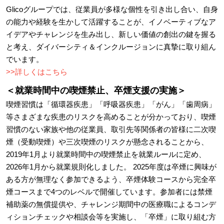
Glicoグループでは、従業員が多様な個性を引き出し合い、自身
の能力や経験を生かして活躍することが、イノベーティブなア
イデアやチャレンジを生み出し、新しい価値の創出の鍵を握る
と考え、ダイバーシティ＆インクルージョンに真摯に取り組ん
でいます。
>>詳しくはこちら
＜就業時間中の喫煙禁止、卒煙支援の実施＞
喫煙習慣は「循環器疾患」「呼吸器疾患」「がん」「歯周病」
等さまざまな疾患のリスクを高めることが分かっており、喫煙
習慣のない家族や他の従業員、取引先等関係者の皆様に二次喫
煙（受動喫煙）や三次喫煙のリスクが懸念されることから、
2019年1月より就業時間中の喫煙禁止を就業ルールに定め、
2026年1月から就業規則化しました。 2025年度は卒煙に興味が
ある方が無理なく参加できるよう、卒煙体験コースから完全卒
煙コースまで4つのレベルで開催しています。参加者には禁煙
補助薬の無償提供や、チャレンジ期間中の医療職によるコンデ
ィションチェックや相談会等を実施し、「卒煙」に取り組む方