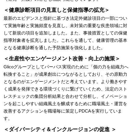
＜健康診断項目の見直しと保健指導の拡充＞
最新のエビデンスと指針に基づき法定外健診項目の一部につい
て実施年齢と実施頻度を見直し、未対策の重要な疾患領域に対
して新規の項目を追加しました。また、事後措置としての保健
指導対象者を拡充しました。これらを通して、健康管理の基本
となる健康診断を通した予防施策を強化しました。
＜生産性やエンゲージメント改善・向上の施策＞
Glicoグループとしてパーパス実現のために「個の力を組織力へ
転換すること」が成果創出につながるとしており、その原動力
となるのがエンゲージメントだと考えています。より働きやす
く成果を発揮できる環境づくりに繋げていくため、法定のスト
レスチェックの集団分析結果と合わせて分析し、イノベーショ
ンを起こしやすい組織風土を醸成するために職場風土・運営を
改善するアクションを職場毎に策定しPDCAを実行していま
す。
＜ダイバーシティ＆インクルージョンの促進 ＞