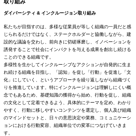
取り組み
ダイバーシティ & インクルージョン取り組み
私たちが目指すのは、多様な従業員が等しく組織の⼀員だと感
じられるだけではなく、ステークホルダーと協働しながら、建
設的な議論を交わし、前向きに切磋琢磨し、イノベーションを
誘発することで社会にインパクトを与える成果を創出し続ける
ことのできる組織です。
多様性を生かしてインクルーシブなアクションが自発的に生ま
れ続ける組織を目指し、「認知」を促し「行動」を促進し「文
化」にしていく、というアプローチを繰り返しながら組織づく
りを推進しています。特にインクルージョンは理解しにくい概
念でもあるため、基礎知識の獲得から始め、行動を促し、組織
の文化として定着できるよう、具体的にテーマを定め、わかり
やすく、行動に移しやすいコンテンツを選定し、個人及び組織
のマインドセットと、日々の意思決定や業務、コミュニケーシ
ョンにおける行動変容、組織単位での変革につなげていきま
す。