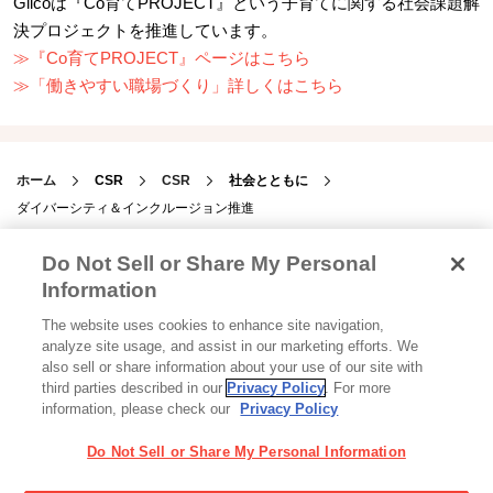
Glicoは『Co育てPROJECT』という子育てに関する社会課題解
決プロジェクトを推進しています。
≫『Co育てPROJECT』ページはこちら
≫「働きやすい職場づくり」詳しくはこちら
ホーム
CSR
CSR
社会とともに
ダイバーシティ＆インクルージョン推進
Do Not Sell or Share My Personal
Information
The website uses cookies to enhance site navigation,
Glicoからの最新情報を受け取る
analyze site usage, and assist in our marketing efforts. We
also sell or share information about your use of our site with
third parties described in our
Privacy Policy
. For more
information, please check our
Privacy Policy
Glicoホーム
お問い合わせ
ご利用規約
利用者情報の外部送信について
Do Not Sell or Share My Personal Information
プライバシーポリシー
ソーシャルメディアポリシー
サイトマップ
Cookie 設定