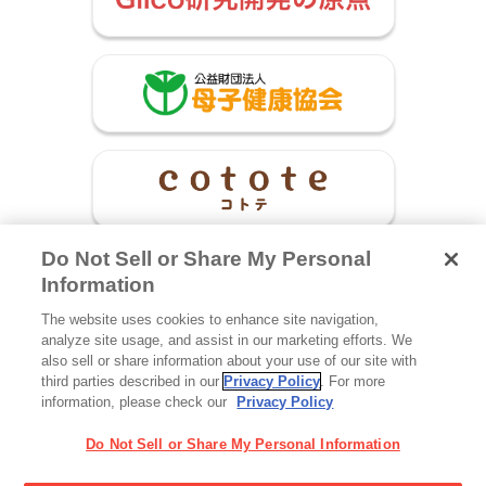
Do Not Sell or Share My Personal
Information
The website uses cookies to enhance site navigation,
Glicoからの最新情報を受け取る
analyze site usage, and assist in our marketing efforts. We
also sell or share information about your use of our site with
third parties described in our
Privacy Policy
. For more
information, please check our
Privacy Policy
Glicoホーム
お問い合わせ
ご利用規約
利用者情報の外部送信について
Do Not Sell or Share My Personal Information
プライバシーポリシー
ソーシャルメディアポリシー
サイトマップ
Cookie 設定