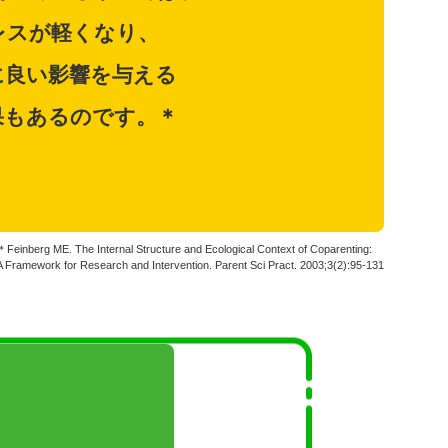
レスが軽くなり、
に良い影響を与える
果もあるのです。＊
＊Feinberg ME. The Internal Structure and Ecological Context of Coparenting:
A Framework for Research and Intervention.
Parent Sci Pract. 2003;3(2):95-131