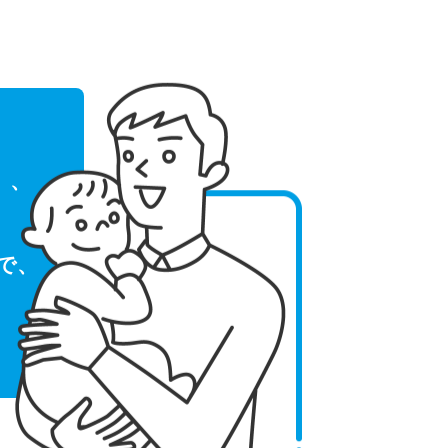
」、
で、