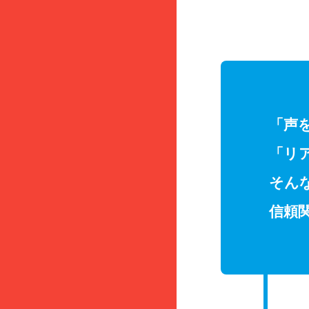
「声
「リ
そん
信頼