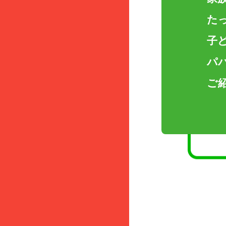
た
子
パ
ご