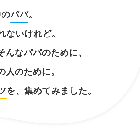
中の
パパ
。
れないけれど。
そんなパパのために、
の人のために。
ツ
を、
集めてみました。