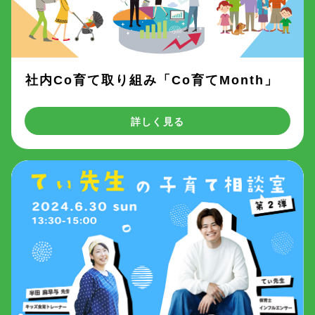
社内Co育て取り組み「Co育てMonth」
詳しく見る