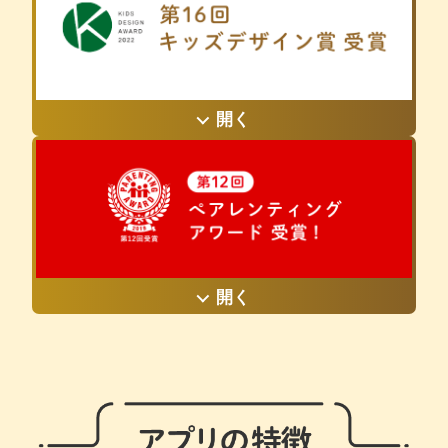
より優れた商品やサービスが表彰されます。
キッズデザイン賞は、「子どもたちが安全に暮ら
開く
す」 「子どもたちが感性や創造性豊かに育つ」
「子どもを産み育てやすい社会をつくる」という
目的を満たす、 製品・サービス・空間・活動・研
究の中から優れた作品を選び、 広く社会に発信し
ていくことを目的に創設されました。
毎年、優れた子育てトレンドを表彰する第12回ペ
開く
アレンティングアワードにて家族の良好な関係づ
くりに貢献したとして「こぺ」が受賞しました。