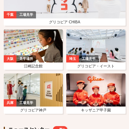
千葉
工場見学
グリコピア CHIBA
大阪
見学場所
埼玉
工場見学
江崎記念館
グリコピア・イースト
兵庫
工場見学
グリコピア神戸
キッザニア甲子園