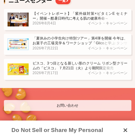
ニュースセンター
一覧
【イベントレポート】「紫外線対策×ビタミンE セミナ
ー」開催～酷暑日時代に考える肌の健康寿命～
2026年8月4日
イベント・キャンペーン
「夏休みの小学生向け特別ツアー」第4弾を開催 今年は、
お菓子の工場見学＆ワークショップ「Glicoと学ぶ タンサ
®脂肪酸でおなかを救え！」を実施
2026年7月22日
イベント・キャンペーン
ビスコ、3つ目となる新しい形のクリーム リボン型クリー
ムの「ビスコ」 ７月21日（火）より期間限定発売
2026年7月17日
イベント・キャンペーン
お問い合わせ
Do Not Sell or Share My Personal
電子公告（江崎グリコ）
リンク集