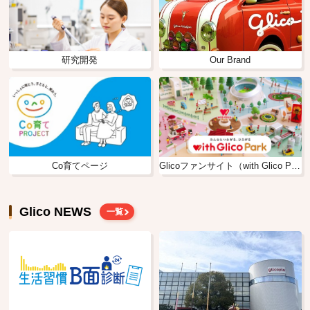
研究開発
Our Brand
Co育てページ
Glicoファンサイト（with Glico Park）
Glico NEWS
一覧