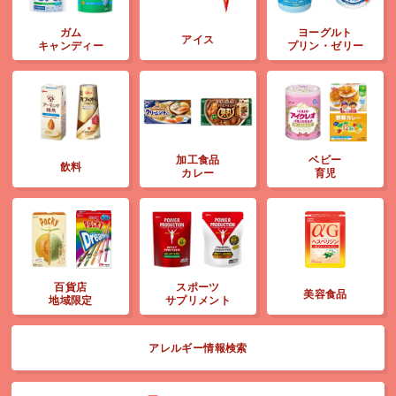
ガム
ヨーグルト
アイス
キャンディー
プリン・ゼリー
加工食品
ベビー
飲料
カレー
育児
百貨店
スポーツ
美容食品
地域限定
サプリメント
アレルギー情報検索