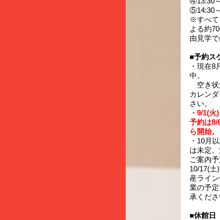
④13:30～
⑤14:30～
※すべて
よる約7
由見学で
■予約ス
・現在8
中。
空き状
カレンダ
さい。
・9/1(火
予約は8/
ら開始。
・10月
は未定。
ご案内予
10/17(土
産ライン
業の予定
承くださ
■休館日