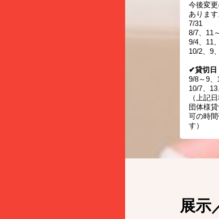
今後変更
あります
7/31
8/7、11
9/4、11
10/2、9
✔貸切日
9/8～9、
10/7、1
（上記日
団体様貸
可の時間
す）
展示