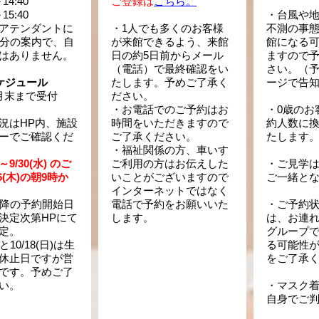
14:40
ご登録は
こちら。
15:40
・台風や
アテンダントに
・1人でも多くのお客様
不測の事
0分の案内で、自
が来館できるよう、来館
館になる
はありません。
日の約5日前からメール
ますので
（電話）で最終確認をい
さい。（
ケジュール
たします。予めご了承く
ージで告
月末まで受付
ださい。
・お電話でのご予約はお
・0歳のお
況はHP内、施設
時間をいただきますので
約人数に
ーでご確認くだ
ご了承ください。
たします
・福祉関係の方、車いす
)～9/30(水) のご
ご利用の方はお伝えした
・ご見学
6(木)の朝9時か
いことがございますので
ご一緒と
インターネットではなく
以降の予約開始日
電話で予約をお願いいた
・ご予約
決定次第HPにて
します。
は、お連
定。
グループ
)と10/18(日)は生
る可能性
休止日ですが営
をご了承
です。予めご了
い。
・マスク
自身でご