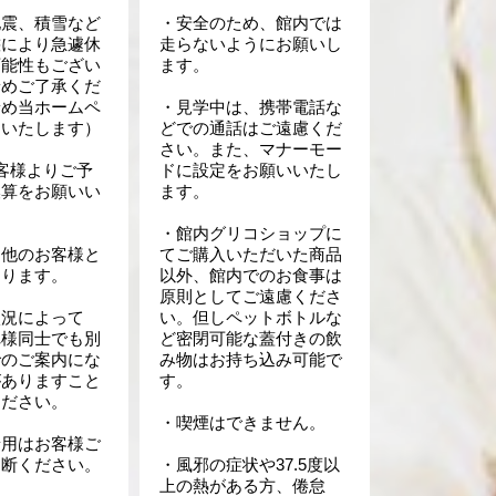
地震、積雪など
・安全のため、館内では
態により急遽休
走らないようにお願いし
可能性もござい
ます。
予めご了承くだ
予め当ホームペ
・見学中は、携帯電話な
知いたします）
どでの通話はご遠慮くだ
さい。また、マナーモー
客様よりご予
ドに設定をお願いいたし
換算をお願いい
ます。
。
・館内グリコショップに
は他のお客様と
てご購入いただいた商品
なります。
以外、館内でのお食事は
原則としてご遠慮くださ
状況によって
い。但しペットボトルな
れ様同士でも別
ど密閉可能な蓋付きの飲
でのご案内にな
み物はお持ち込み可能で
がありますこと
す。
ください。
・喫煙はできません。
着用はお客様ご
判断ください。
・風邪の症状や37.5度以
上の熱がある方、倦怠