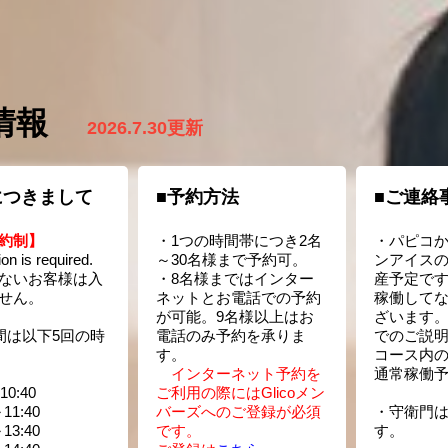
情報
2026.7.30更新
につきまして
■予約方法
■ご連絡
約制】
・1つの時間帯につき2名
・パピコ
on is required.
～30名様まで予約可。
ンアイス
ないお客様は入
・8名様まではインター
産予定で
せん。
ネットとお電話での予約
稼働して
が可能。9名様以上はお
ざいます
間は以下5回の時
電話のみ予約を承りま
でのご説
す。
コース内
インターネット予約を
通常稼働
10:40
ご利用の際にはGlicoメン
11:40
バーズへのご登録が必須
・守衛門は
13:40
です。
す。