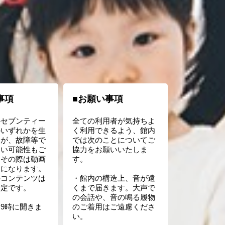
事項
■お願い事項
かセブンティー
全ての利用者が気持ちよ
のいずれかを生
く利用できるよう、館内
すが、故障等で
では次のことについてご
ない可能性もご
協力をお願いいたしま
。その際は動画
す。
明になります。
のコンテンツは
・館内の構造上、音が遠
予定です。
くまで届きます。大声で
の会話や、音の鳴る履物
9時に開きま
のご着用はご遠慮くださ
い。