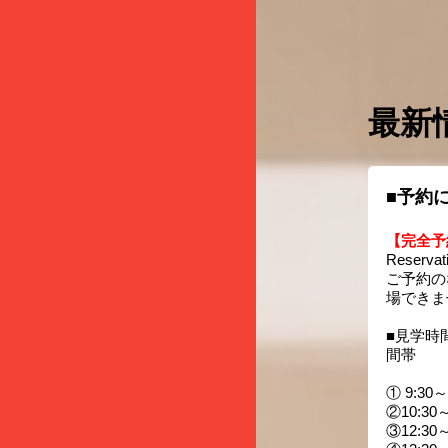
最新
■予約
【完全予
Reservati
ご予約の
場できま
■見学時
間帯
① 9:30～
②10:30～
③12:30～