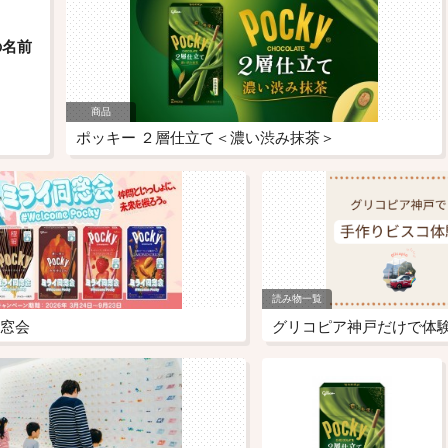
の名前
商品
ポッキー ２層仕立て＜濃い渋み抹茶＞
読み物一覧
窓会