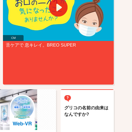
CM
舌ケアで 息キレイ。BREO SUPER
グリコの名前の由来は
なんですか?