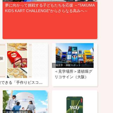
夢に向かって挑戦する子どもたちを応援 ～“TAKUMA
KIDS KART CHALLENGE”からさらなる高みへ～
工場見学・体験スポット
＜見学場所＞道頓堀グ
リコサイン（大阪）
グリコピア神戸だけで体験できる「手作りビスコ体験」
工場見学・体験スポット