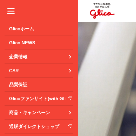
メニュー
Glicoホーム
Glico NEWS
企業情報
CSR
品質保証
Glicoファンサイト(with Glico Park)
商品・キャンペーン
通販ダイレクトショップ