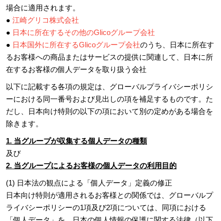
場合に適用されます。
●
江崎グリコ株式会社
●
日本に所在するその他のGlicoグループ会社
●
日本国外に所在するGlicoグループ会社
のうち、日本に所在す
るお客様への商品またはサービスの提供に関連して、日本に所
在するお客様の個人データを取り扱う会社
以下に記載する各項の規定は、グローバルプライバシーポリシ
ーにおける同一番号および見出しの項を補足するものです。た
だし、日本向け特則の以下の項において別の定めがある場合を
除きます。
1. 当グループが収集する個人データの種類
及び
2. 当グループによるお客様の個人データの利用目的
(1) 日本法の観点による「個人データ」定義の修正
日本向け特則が適用されるお客様との関係では、グローバルプ
ライバシーポリシーの1項及び2項については、同項における
「個人データ」を、日本の個人情報の保護に関する法律（以下