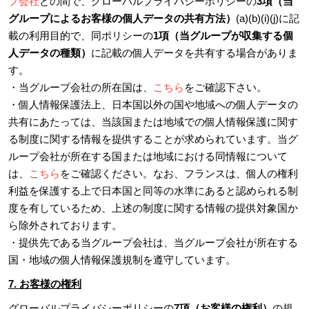
プ会社
との間で、グローバルプライバシーポリシーの
3項（当
グループによるお客様の個人データの共有方法）
(a)(b)(i)(j)に記
載の利用目的で、同ポリシーの
1項（当グループが収集する個
人データの種類）
に記載の個人データを共有する場合がありま
す。
・当グループ会社の所在国は、
こちら
をご確認下さい。
・個人情報保護法上、日本国以外の国や地域への個人データの
共有にあたっては、当該国または地域での個人情報保護に関す
る制度に関する情報を提供することが求められています。当グ
ループ会社が所在する国または地域における同情報について
は、
こちら
をご確認ください。なお、フランスは、個人の権利
利益を保護する上で日本国と同等の水準にあると認められる制
度を有しているため、上述の制度に関する情報の提供対象国か
ら除外されております。
・提供先である当グループ会社は、当グループ会社が所在する
国・地域の個人情報保護規制を遵守しています。
7. お客様の権利
グローバルプライバシーポリシーの
7項（お客様の権利）
の規