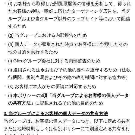
(f) お客様から取得した閲覧履歴等の情報を分析して、得られ
たお客様の趣味・嗜好に応じたターゲティング広告を、当グ
ループおよび当グループ以外のウェブサイト等において配信
するため
(g) 当グループにおける内部報告のため
(h) 個人データが収集された時点でお客様にご説明したその
他の目的を実行するため
(i) Glicoグループ会社に対する内部監査のため
(j) 適用される法令およびその他の要件を遵守するため（法執
行機関、規制当局およびその他の政府機関に対する協力等）
(k) お客様ご本人からの要請に対応するため
(l) 本ポリシーの
3項「当グループによるお客様の個人データ
の共有方法」
に記載されるその他の目的のため
3. 当グループによるお客様の個人データの共有方法
当グループは、お客様の個人データにつき、以下に定める共有
または地域特則もしくは個別ポリシーにて別途定める共有を行