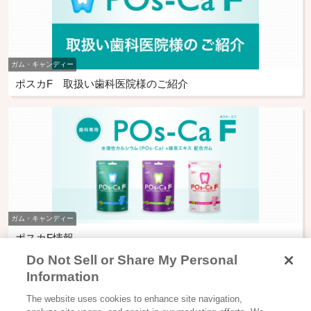
ガム・キャンディー
ポスカF 取扱い歯科医院様のご紹介
ガム・キャンディー
ポスカF情報
Do Not Sell or Share My Personal
Information
The website uses cookies to enhance site navigation,
Glicoからの最新情報を受け取る