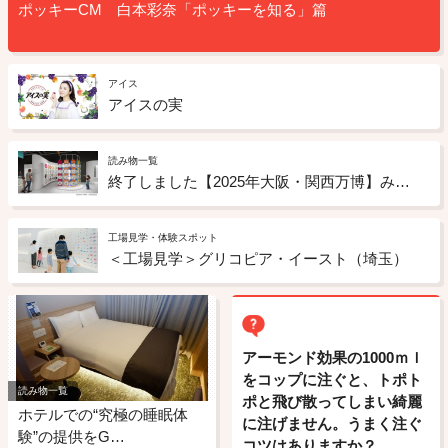
ポッキーCM 白本彩奈「ポッキーを知る」篇
アイス
アイスの実
読み物一覧
終了しました【2025年大阪・関西万博】みんなが幸せになる未来のお菓子のアイデアを募集
工場見学・体験スポット
＜工場見学＞グリコピア・イースト（埼玉）
アーモンド効果の1000ｍｌ
をコップに注ぐと、トポト
読み物一覧
ポと飛び散ってしまい綺麗
ホテルでの“究極の睡眠体
に注げません。うまく注ぐ
験”の提供をG…
コツはありますか？