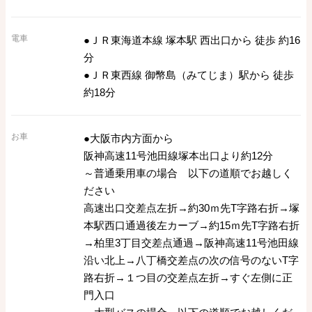
電車
●ＪＲ東海道本線 塚本駅 西出口から 徒歩 約16
分
●ＪＲ東西線 御幣島（みてじま）駅から 徒歩
約18分
お車
●大阪市内方面から
阪神高速11号池田線塚本出口より約12分
～普通乗用車の場合 以下の道順でお越しく
ださい
高速出口交差点左折→約30ｍ先T字路右折→塚
本駅西口通過後左カーブ→約15ｍ先T字路右折
→柏里3丁目交差点通過→阪神高速11号池田線
沿い北上→八丁橋交差点の次の信号のないT字
路右折→１つ目の交差点左折→すぐ左側に正
門入口