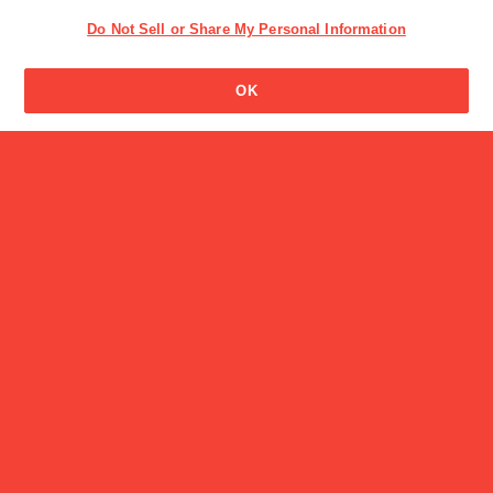
Do Not Sell or Share My Personal Information
ビスコの男の子の名前はな
んですか?
OK
読み物一覧
2026年イエローリボン「ベ
スト・ファ…
CM
菊池風磨さん出演 パピコ「今です！パピコタイムです！」
篇（30”）
工場見学・体験スポット