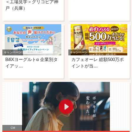
＜工場見学＞グリコピア神
戸（兵庫）
キャンペーン
キャンペーン
BifiXヨーグルトα 企業別タ
カフェオーレ 総額500万ポ
イアッ…
イントが当…
CM