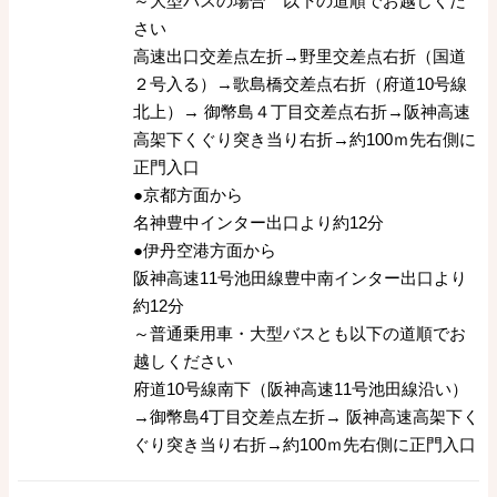
～大型バスの場合 以下の道順でお越しくだ
さい
高速出口交差点左折→野里交差点右折（国道
２号入る）→歌島橋交差点右折（府道10号線
北上）→ 御幣島４丁目交差点右折→阪神高速
高架下くぐり突き当り右折→約100ｍ先右側に
正門入口
●京都方面から
名神豊中インター出口より約12分
●伊丹空港方面から
阪神高速11号池田線豊中南インター出口より
約12分
～普通乗用車・大型バスとも以下の道順でお
越しください
府道10号線南下（阪神高速11号池田線沿い）
→御幣島4丁目交差点左折→ 阪神高速高架下く
ぐり突き当り右折→約100ｍ先右側に正門入口