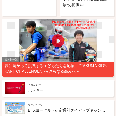
験”の提供をG…
読み物一覧
夢に向かって挑戦する子どもたちを応援 ～“TAKUMA KIDS
KART CHALLENGE”からさらなる高みへ～
チョコレート
ポッキー
キャンペーン
BifiXヨーグルトα 企業別タイアップキャンペーン