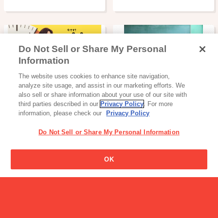
Do Not Sell or Share My Personal
Information
アイス
読み物一覧
The website uses cookies to enhance site navigation,
パピコ ブランドサイト
【セブンティーンアイス自
analyze site usage, and assist in our marketing efforts. We
販機設置事例イ…
also sell or share information about your use of our site with
third parties described in our
Privacy Policy
. For more
information, please check our
Privacy Policy
Do Not Sell or Share My Personal Information
OK
読み物一覧
LEEを担当する社員４名が
徹底検証！ …