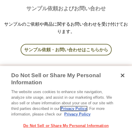
サンプル依頼およびお問い合わせ
サンプルのご依頼や商品に関するお問い合わせを受け付けてお
ります。
サンプル依頼・お問い合わせはこちらから
Do Not Sell or Share My Personal
ホーム
商品紹介
食品原料
米粉加工品
Information
The website uses cookies to enhance site navigation,
analyze site usage, and assist in our marketing efforts. We
also sell or share information about your use of our site with
third parties described in our
Privacy Policy
. For more
Glicoホーム
グリコ栄養食品ホーム
お問い合わせ
ご利用規約
information, please check our
Privacy Policy
プライバシーポリシー
ソーシャルメディアポリシー
サイトマップ
Cookie 設定
Do Not Sell or Share My Personal Information
利用者情報の外部送信について