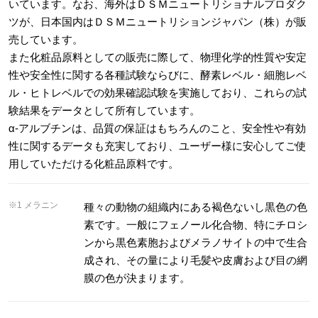
いています。なお、海外はＤＳＭニュートリショナルプロダク
ツが、日本国内はＤＳＭニュートリションジャパン（株）が販
売しています。
また化粧品原料としての販売に際して、物理化学的性質や安定
性や安全性に関する各種試験ならびに、酵素レベル・細胞レベ
ル・ヒトレベルでの効果確認試験を実施しており、これらの試
験結果をデータとして所有しています。
α-アルブチンは、品質の保証はもちろんのこと、安全性や有効
性に関するデータも充実しており、ユーザー様に安心してご使
用していただける化粧品原料です。
※1 メラニン
種々の動物の組織内にある褐色ないし黒色の色
素です。一般にフェノール化合物、特にチロシ
ンから黒色素胞およびメラノサイトの中で生合
成され、その量により毛髪や皮膚および目の網
膜の色が決まります。