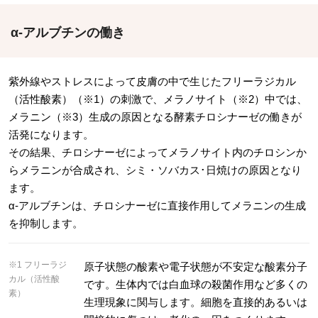
α-アルブチンの働き
紫外線やストレスによって皮膚の中で生じたフリーラジカル
（活性酸素）（※1）の刺激で、メラノサイト（※2）中では、
メラニン（※3）生成の原因となる酵素チロシナーゼの働きが
活発になります。
その結果、チロシナーゼによってメラノサイト内のチロシンか
らメラニンが合成され、シミ・ソバカス･日焼けの原因となり
ます。
α-アルブチンは、チロシナーゼに直接作用してメラニンの生成
を抑制します。
※1 フリーラジ
原子状態の酸素や電子状態が不安定な酸素分子
カル（活性酸
です。生体内では白血球の殺菌作用など多くの
素）
生理現象に関与します。細胞を直接的あるいは