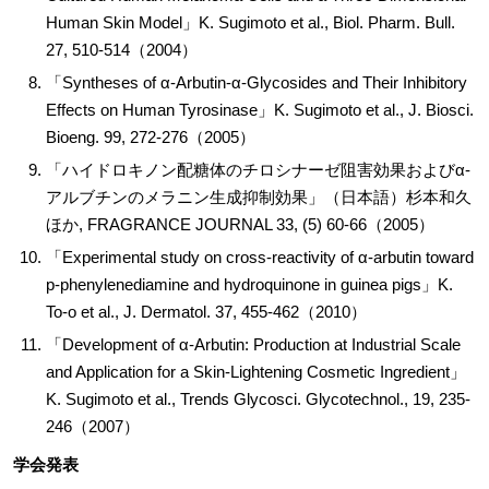
Human Skin Model」K. Sugimoto et al., Biol. Pharm. Bull.
27, 510-514（2004）
「Syntheses of α-Arbutin-α-Glycosides and Their Inhibitory
Effects on Human Tyrosinase」K. Sugimoto et al., J. Biosci.
Bioeng. 99, 272-276（2005）
「ハイドロキノン配糖体のチロシナーゼ阻害効果およびα-
アルブチンのメラニン生成抑制効果」（日本語）杉本和久
ほか, FRAGRANCE JOURNAL 33, (5) 60-66（2005）
「Experimental study on cross-reactivity of α-arbutin toward
p-phenylenediamine and hydroquinone in guinea pigs」K.
To-o et al., J. Dermatol. 37, 455-462（2010）
「Development of α-Arbutin: Production at Industrial Scale
and Application for a Skin-Lightening Cosmetic Ingredient」
K. Sugimoto et al., Trends Glycosci. Glycotechnol., 19, 235-
246（2007）
学会発表