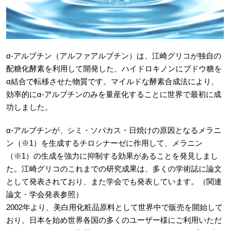
α-アルブチン（アルファアルブチン）は、江崎グリコが独自の
配糖化酵素を利用して開発した、ハイドロキノンにブドウ糖を
α結合で転移させた物質です。マイルドな酵素合成法により、
効率的にα-アルブチンのみを量産化することに世界で最初に成
功しました。
α-アルブチンが、シミ・ソバカス・日焼けの原因となるメラニ
ン（※1）を生成するチロシナーゼに作用して、メラニン
（※1）の生成を強力に抑制する効果があることを発見しまし
た。江崎グリコのこれまでの研究成果は、多くの学術誌に論文
として発表されており、また学会でも発表しています。（関連
論文・学会発表参照）
2002年より、美白用化粧品原料として世界中で販売を開始して
おり、日本を始め世界各国の多くのユーザー様にご利用いただ