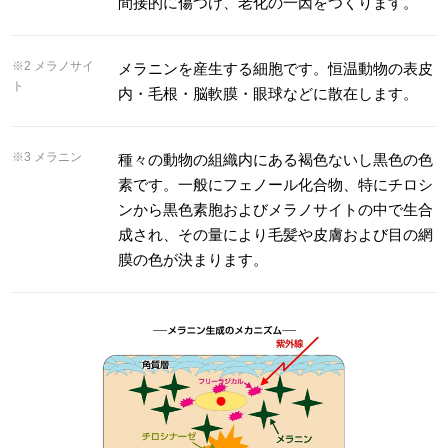
間接的に傷つけ、老化の一因をつくります。
※2 メラノサイ
メラニンを産生する細胞です。恒温動物の表皮
ト
内・毛根・脳軟膜・眼球などに散在します。
※3 メラニン
種々の動物の組織内にある褐色ないし黒色の色
素です。一般にフェノール化合物、特にチロシ
ンから黒色素胞およびメラノサイトの中で生合
成され、その量により毛髪や皮膚および目の網
膜の色が決まります。