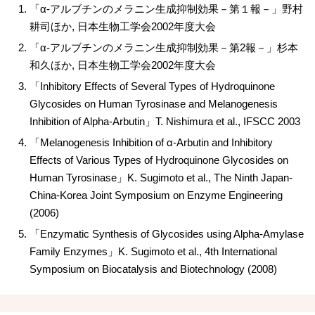
「α-アルブチンのメラニン生成抑制効果－第１報－」野村
耕司ほか, 日本生物工学会2002年度大会
「α-アルブチンのメラニン生成抑制効果－第2報－」杉本
和久ほか, 日本生物工学会2002年度大会
「Inhibitory Effects of Several Types of Hydroquinone
Glycosides on Human Tyrosinase and Melanogenesis
Inhibition of Alpha-Arbutin」T. Nishimura et al., IFSCC 2003
「Melanogenesis Inhibition of α-Arbutin and Inhibitory
Effects of Various Types of Hydroquinone Glycosides on
Human Tyrosinase」K. Sugimoto et al., The Ninth Japan-
China-Korea Joint Symposium on Enzyme Engineering
(2006)
「Enzymatic Synthesis of Glycosides using Alpha-Amylase
Family Enzymes」K. Sugimoto et al., 4th International
Symposium on Biocatalysis and Biotechnology (2008)