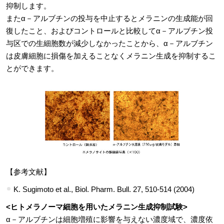
抑制します。
またα－アルブチンの投与を中止するとメラニンの生成能が回
復したこと、およびコントロールと比較してα－アルブチン投
与区での生細胞数が減少しなかったことから、α－アルブチン
は皮膚細胞に損傷を加えることなくメラニン生成を抑制するこ
とができます。
【参考文献】
K. Sugimoto et al., Biol. Pharm. Bull. 27, 510-514 (2004)
<ヒトメラノーマ細胞を用いたメラニン生成抑制試験>
α－アルブチンは細胞増殖に影響を与えない濃度域で、濃度依