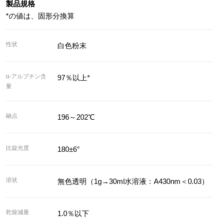
製品規格
*の値は、固形分換算
性状
白色粉末
α-アルブチン含
97％以上*
量
融点
196～202℃
比旋光度
180±6°
溶状
無色透明（1g→30ml水溶液：A430nm＜0.03）
乾燥減量
1.0％以下