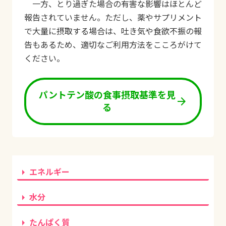
一方、とり過ぎた場合の有害な影響はほとんど
報告されていません。ただし、薬やサプリメント
で大量に摂取する場合は、吐き気や食欲不振の報
告もあるため、適切なご利用方法をこころがけて
ください。
パントテン酸の食事摂取基準を見
arrow_forward
る
arrow_right
エネルギー
arrow_right
水分
arrow_right
たんぱく質