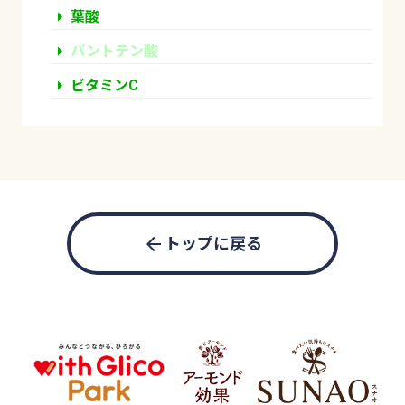
arrow_right
葉酸
arrow_right
パントテン酸
arrow_right
ビタミンC
arrow_back
トップに戻る