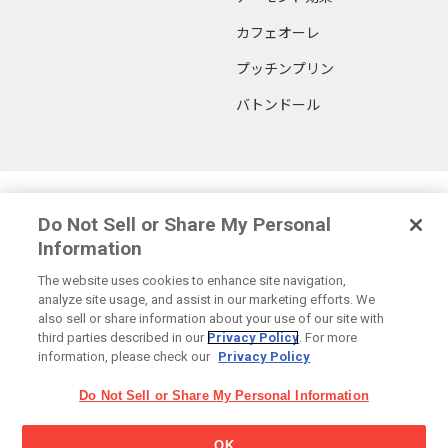
カフェオーレ
プッチンプリン
バトンドール
Glicoからの最新情報を受け取る
Do Not Sell or Share My Personal
Information
The website uses cookies to enhance site navigation,
analyze site usage, and assist in our marketing efforts. We
also sell or share information about your use of our site with
Glicoホーム
お問い合わせ
ご利用規約
プライバシーポリシー
third parties described in our
Privacy Policy
. For more
ソーシャルメディアポリシー
サイトマップ
Cookie 設定
information, please check our
Privacy Policy
Do Not Sell or Share My Personal Information
江崎グリコ株式会社 Copyright©2024 EZAKI GLICO CO.,LTD. All rights
reserved.
OK