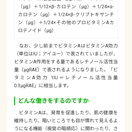
（μg）＋1/12×β-カロテン（μg）＋1/24×α-
カロテン（μg）＋1/24×β-クリプトキサンチ
ン（μg）＋1/24×その他のプロビタミンAカ
ロテノイド（μg）
なお、少し前までビタミンAはビタミンA効力
（単位はIU；アイユー）で表されていましたが、
ビタミンA作用をする量であるレチノール活性当
量（μgRAE）で表されるようになりました。「ビ
タミンA効力 1IU＝レチノール活性当量
0.3μgRAE」に相当します。
どんな働きをするのですか
ビタミンAは、発育を促進したり、肌の健康を
維持したり、暗いところでも目が慣れて見えるよ
うになる機能（視覚の暗順応）に関わったり、さ