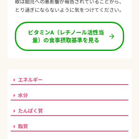
取は胎児への悪影響が報告されていることから、
とり過ぎにならないように気をつけてください。
ビタミンA（レチノール活性当
arrow_forward
量）の食事摂取基準を見る
arrow_right
エネルギー
arrow_right
水分
arrow_right
たんぱく質
arrow_right
脂質