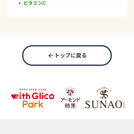
arrow_right
ビタミンC
arrow_back
トップに戻る