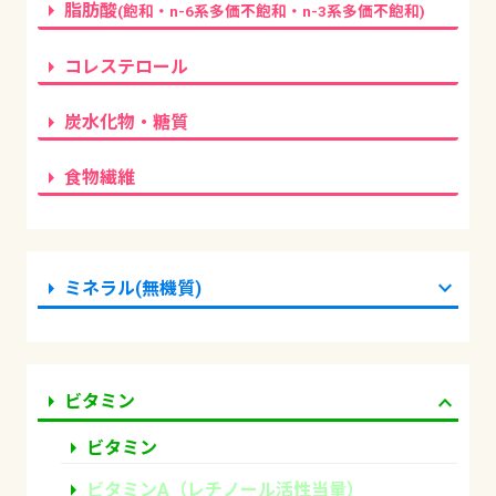
arrow_right
脂肪酸
(飽和・n-6系多価不飽和・n-3系多価不飽和)
arrow_right
コレステロール
arrow_right
炭水化物・糖質
arrow_right
食物繊維
arrow_right
expand_more
ミネラル(無機質)
arrow_right
expand_more
ビタミン
arrow_right
ビタミン
arrow_right
ビタミンA（レチノール活性当量）