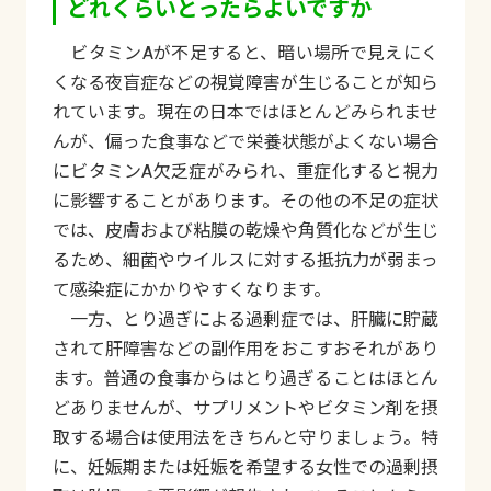
どれくらいとったらよいですか
ビタミンAが不足すると、暗い場所で見えにく
くなる夜盲症などの視覚障害が生じることが知ら
れています。現在の日本ではほとんどみられませ
んが、偏った食事などで栄養状態がよくない場合
にビタミンA欠乏症がみられ、重症化すると視力
に影響することがあります。その他の不足の症状
では、皮膚および粘膜の乾燥や角質化などが生じ
るため、細菌やウイルスに対する抵抗力が弱まっ
て感染症にかかりやすくなります。
一方、とり過ぎによる過剰症では、肝臓に貯蔵
されて肝障害などの副作用をおこすおそれがあり
ます。普通の食事からはとり過ぎることはほとん
どありませんが、サプリメントやビタミン剤を摂
取する場合は使用法をきちんと守りましょう。特
に、妊娠期または妊娠を希望する女性での過剰摂