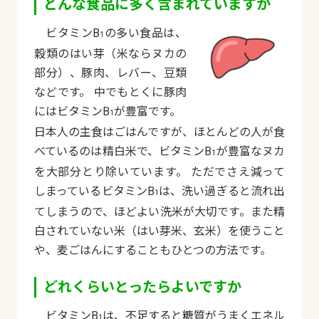
どんな食品に多く含まれていますか
ビタミンB
の多い食品は、
1
穀類のはい芽（米ならヌカの
部分）、豚肉、レバー、豆類
などです。 中でもとくに豚肉
にはビタミンB
が豊富です。
1
日本人の主食はごはんですが、ほとんどの人が食
べているのは精白米で、ビタミンB
が豊富なヌカ
1
を大部分とり除いています。 ただでさえ減って
しまっているビタミンB
は、洗い過ぎると流れ出
1
てしまうので、ほどよい洗米が大切です。また精
白されていない米（はい芽米、玄米）を使うこと
や、麦ごはんにすることもひとつの方法です。
どれくらいとったらよいですか
ビタミンB
は、不足すると糖質がうまくエネル
1