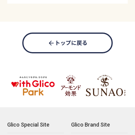
arrow_back
トップに戻る
Glico Special Site
Glico Brand Site