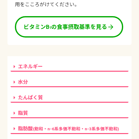
用をこころがけてください。
arrow_forward
ビタミンB
の食事摂取基準を見る
1
arrow_right
エネルギー
arrow_right
水分
arrow_right
たんぱく質
arrow_right
脂質
arrow_right
脂肪酸
(飽和・n-6系多価不飽和・n-3系多価不飽和)