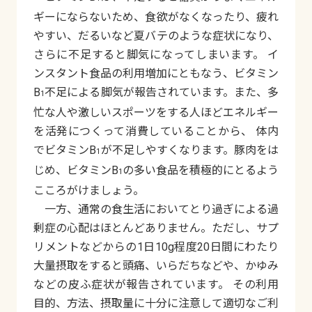
ギーにならないため、食欲がなくなったり、疲れ
やすい、だるいなど夏バテのような症状になり、
さらに不足すると脚気になってしまいます。 イ
ンスタント食品の利用増加にともなう、ビタミン
B
不足による脚気が報告されています。また、多
1
忙な人や激しいスポーツをする人ほどエネルギー
を活発につくって消費していることから、 体内
でビタミンB
が不足しやすくなります。豚肉をは
1
じめ、ビタミンB
の多い食品を積極的にとるよう
1
こころがけましょう。
一方、通常の食生活においてとり過ぎによる過
剰症の心配はほとんどありません。ただし、サプ
リメントなどからの1日10g程度20日間にわたり
大量摂取をすると頭痛、いらだちなどや、かゆみ
などの皮ふ症状が報告されています。 その利用
目的、方法、摂取量に十分に注意して適切なご利