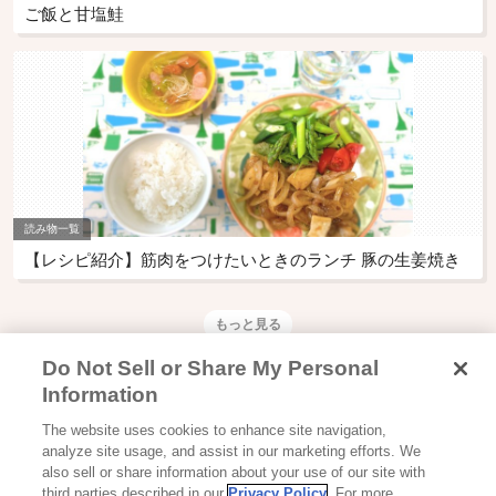
ご飯と甘塩鮭
読み物一覧
【レシピ紹介】筋肉をつけたいときのランチ 豚の生姜焼き
もっと見る
Do Not Sell or Share My Personal
Information
The website uses cookies to enhance site navigation,
Glicoからの最新情報を受け取る
analyze site usage, and assist in our marketing efforts. We
also sell or share information about your use of our site with
third parties described in our
Privacy Policy
. For more