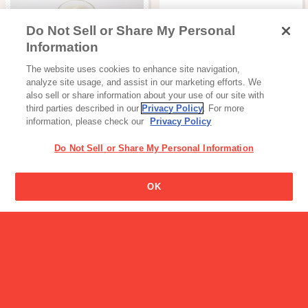
Do Not Sell or Share My Personal
コロンの名前の由来はなん
Information
ですか？
読み物一覧
The website uses cookies to enhance site navigation,
BifiXヨーグルト、お手軽レ
analyze site usage, and assist in our marketing efforts. We
シピ④
also sell or share information about your use of our site with
third parties described in our
Privacy Policy
. For more
information, please check our
Privacy Policy
Do Not Sell or Share My Personal Information
OK
読み物一覧
カレーZEPPINで作るおす
すめレシピ