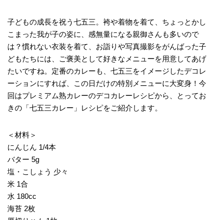
子どもの成長を祝う七五三。袴や着物を着て、ちょっとかし
こまった我が子の姿に、感無量になる親御さんも多いので
は？慣れない衣装を着て、お詣りや写真撮影をがんばった子
どもたちには、ご褒美として好きなメニューを用意してあげ
たいですね。定番のカレーも、七五三をイメージしたデコレ
ーションにすれば、この日だけの特別メニューに大変身！今
回はプレミアム熟カレーのデコカレーレシピから、とってお
きの「七五三カレー」レシピをご紹介します。
＜材料＞
にんじん 1/4本
バター 5g
塩・こしょう 少々
米 1合
水 180cc
海苔 2枚