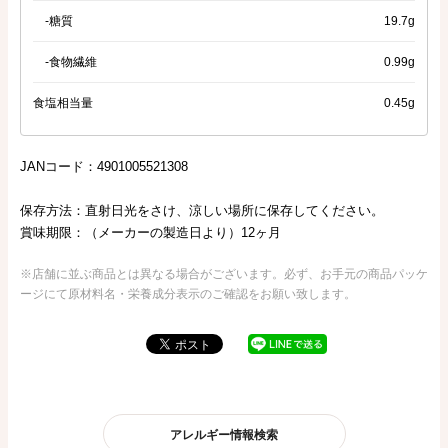
-糖質
19.7g
-食物繊維
0.99g
食塩相当量
0.45g
JANコード：4901005521308
保存方法：直射日光をさけ、涼しい場所に保存してください。
賞味期限：（メーカーの製造日より）12ヶ月
※店舗に並ぶ商品とは異なる場合がございます。必ず、お手元の商品パッケ
ージにて原材料名・栄養成分表示のご確認をお願い致します。
アレルギー情報検索