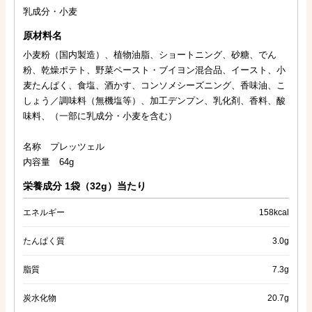
乳成分・小麦
原材料名
小麦粉（国内製造）、植物油脂、ショートニング、砂糖、でん
粉、乾燥ポテト、野菜ペースト・ブイヨン混合品、イースト、小
麦たんぱく、食塩、酒かす、コンソメシーズニング、香味油、こ
しょう／調味料（無機塩等）、加工デンプン、乳化剤、香料、酸
味料、（一部に乳成分・小麦を含む）
名称 プレッツェル
内容量 64g
栄養成分 1袋（32g）当たり
エネルギー
158kcal
たんぱく質
3.0g
脂質
7.3g
炭水化物
20.7g