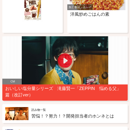
加工食品・カレー
洋風炒めごはんの素
CM
おいしい塩分量シリーズ 滝藤賢一「ZEPPIN 悩める父」
篇（改訂ver）
読み物一覧
苦悩！？努力！？開発担当者のホンネとは