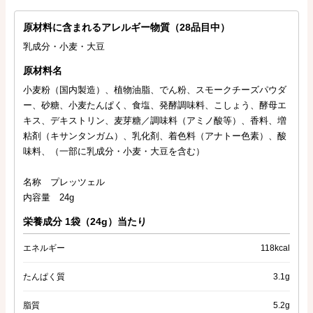
原材料に含まれるアレルギー物質（28品目中）
乳成分・小麦・大豆
原材料名
小麦粉（国内製造）、植物油脂、でん粉、スモークチーズパウダ
ー、砂糖、小麦たんぱく、食塩、発酵調味料、こしょう、酵母エ
キス、デキストリン、麦芽糖／調味料（アミノ酸等）、香料、増
粘剤（キサンタンガム）、乳化剤、着色料（アナトー色素）、酸
味料、（一部に乳成分・小麦・大豆を含む）
名称 プレッツェル
内容量 24g
栄養成分 1袋（24g）当たり
エネルギー
118kcal
たんぱく質
3.1g
脂質
5.2g