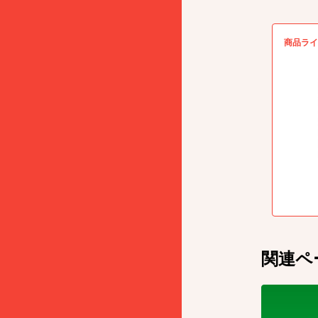
商品ライ
関連ペ