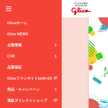
メニュー
Glicoホーム
Glico NEWS
企業情報
CSR
品質保証
Glicoファンサイト(with Glico Park)
商品・キャンペーン
通販ダイレクトショップ