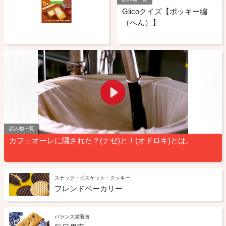
Glicoクイズ【ポッキー編
（へん）】
読み物一覧
カフェオーレに隠された？(ナゼ)と！(オドロキ)とは。
スナック・ビスケット・クッキー
フレンドベーカリー
バランス栄養食