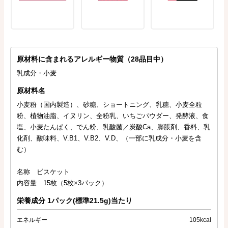
原材料に含まれるアレルギー物質（28品目中）
乳成分・小麦
原材料名
小麦粉（国内製造）、砂糖、ショートニング、乳糖、小麦全粒
粉、植物油脂、イヌリン、全粉乳、いちごパウダー、発酵液、食
塩、小麦たんぱく、でん粉、乳酸菌／炭酸Ca、膨脹剤、香料、乳
化剤、酸味料、V.B1、V.B2、V.D、（一部に乳成分・小麦を含
む）
名称 ビスケット
内容量 15枚（5枚×3パック）
栄養成分 1パック(標準21.5g)当たり
エネルギー
105kcal