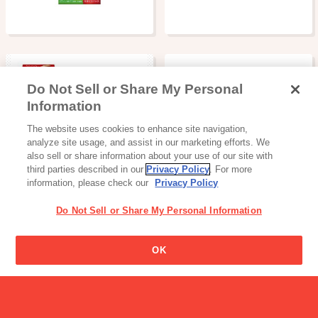
Do Not Sell or Share My Personal
Information
読み物一覧
The website uses cookies to enhance site navigation,
Glicoクイズ【ビスコ編（へ
analyze site usage, and assist in our marketing efforts. We
ん）】
also sell or share information about your use of our site with
third parties described in our
Privacy Policy
. For more
information, please check our
Privacy Policy
Do Not Sell or Share My Personal Information
「難消化性デキストリン」
OK
って何ですか？
スナック・ビスケット・クッキー
ＳＵＮＡＯ ビスケット