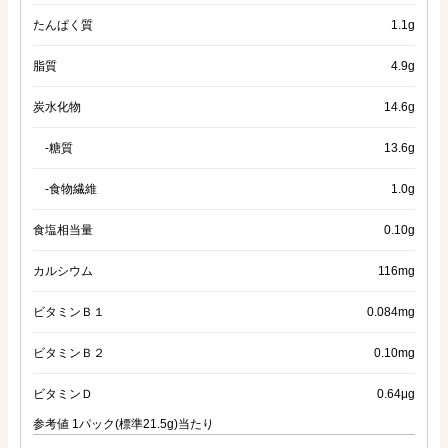
たんぱく質
1.1g
脂質
4.9g
炭水化物
14.6g
-糖質
13.6g
-食物繊維
1.0g
食塩相当量
0.10g
カルシウム
116mg
ビタミンＢ１
0.084mg
ビタミンＢ２
0.10mg
ビタミンＤ
0.64μg
参考値 1パック(標準21.5g)当たり