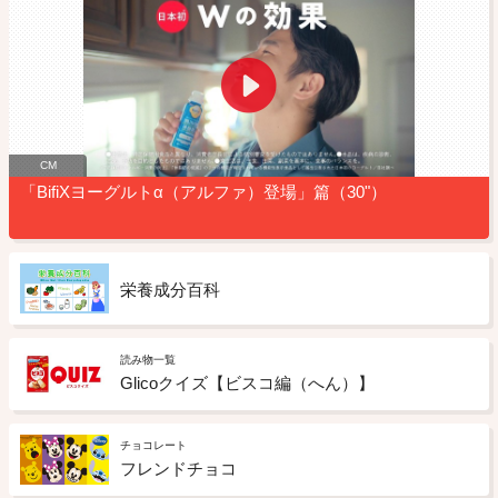
CM
「BifiXヨーグルトα（アルファ）登場」篇（30"）
栄養成分百科
読み物一覧
Glicoクイズ【ビスコ編（へん）】
チョコレート
フレンドチョコ