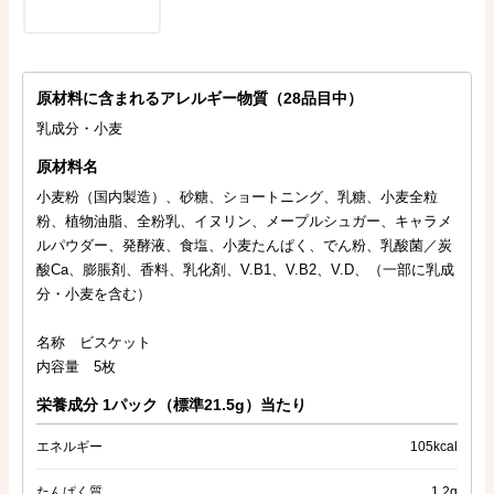
原材料に含まれるアレルギー物質（28品目中）
乳成分・小麦
原材料名
小麦粉（国内製造）、砂糖、ショートニング、乳糖、小麦全粒
粉、植物油脂、全粉乳、イヌリン、メープルシュガー、キャラメ
ルパウダー、発酵液、食塩、小麦たんぱく、でん粉、乳酸菌／炭
酸Ca、膨脹剤、香料、乳化剤、V.B1、V.B2、V.D、（一部に乳成
分・小麦を含む）
名称 ビスケット
内容量 5枚
栄養成分 1パック（標準21.5g）当たり
エネルギー
105kcal
たんぱく質
1.2g