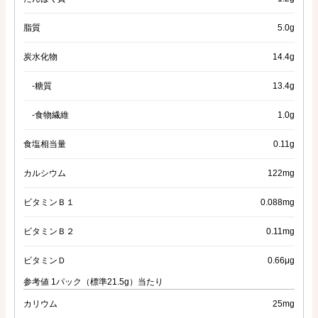
脂質
5.0g
炭水化物
14.4g
-糖質
13.4g
-食物繊維
1.0g
食塩相当量
0.11g
カルシウム
122mg
ビタミンＢ１
0.088mg
ビタミンＢ２
0.11mg
ビタミンＤ
0.66μg
参考値 1パック（標準21.5g）当たり
カリウム
25mg