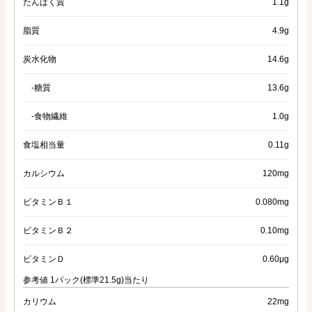
たんぱく質
1.1g
脂質
4.9g
炭水化物
14.6g
-糖質
13.6g
-食物繊維
1.0g
食塩相当量
0.11g
カルシウム
120mg
ビタミンＢ１
0.080mg
ビタミンＢ２
0.10mg
ビタミンＤ
0.60μg
参考値 1パック(標準21.5g)当たり
カリウム
22mg