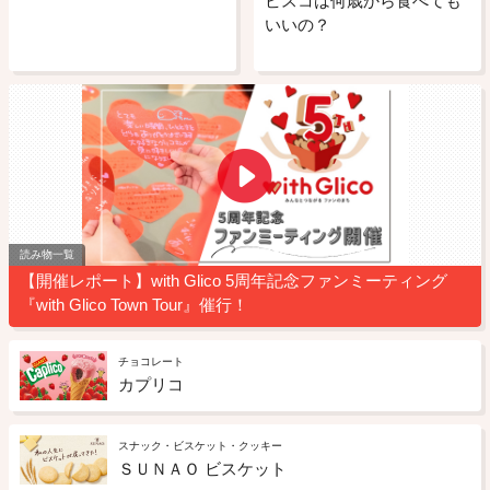
ビスコは何歳から食べても
いいの？
読み物一覧
【開催レポート】with Glico 5周年記念ファンミーティング
『with Glico Town Tour』催行！
チョコレート
カプリコ
スナック・ビスケット・クッキー
ＳＵＮＡＯ ビスケット