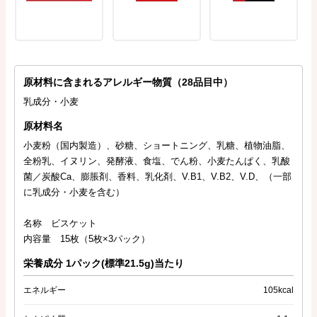
原材料に含まれるアレルギー物質（28品目中）
乳成分・小麦
原材料名
小麦粉（国内製造）、砂糖、ショートニング、乳糖、植物油脂、
全粉乳、イヌリン、発酵液、食塩、でん粉、小麦たんぱく、乳酸
菌／炭酸Ca、膨脹剤、香料、乳化剤、V.B1、V.B2、V.D、（一部
に乳成分・小麦を含む）
名称 ビスケット
内容量 15枚（5枚×3パック）
栄養成分 1パック(標準21.5g)当たり
エネルギー
105kcal