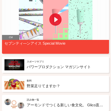
CM
セブンティ―ンアイス Special Movie
スポーツサプリ
パワープロダクション マガジンサイト
飲料
野菜足りてますか？
読み物一覧
アーモンドでつくる新しい食文化。 Glico直営店「Glico ALMOND DAYS」の開業STORY