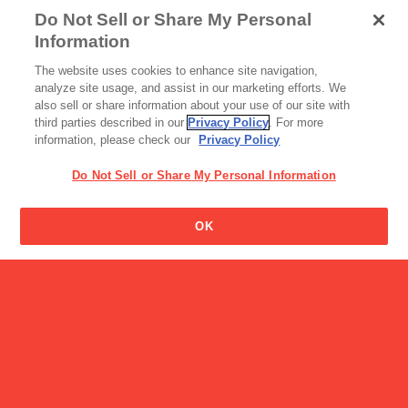
Do Not Sell or Share My Personal
ビスコの男の子の名前はな
Information
んですか?
読み物一覧
The website uses cookies to enhance site navigation,
「第３回 グリコ パラゴルフ
analyze site usage, and assist in our marketing efforts. We
選手権」実…
also sell or share information about your use of our site with
third parties described in our
Privacy Policy
. For more
information, please check our
Privacy Policy
Do Not Sell or Share My Personal Information
OK
スポーツサプリ
パワープロダクション
アミノ酸