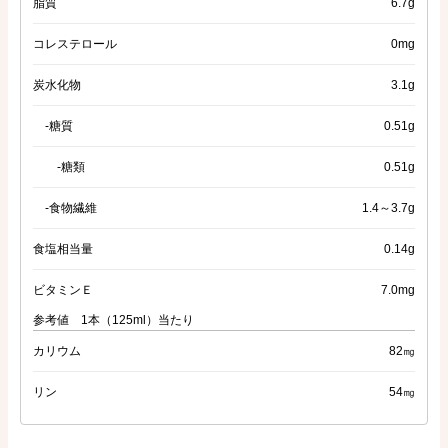
脂質
6.7g
コレステロール
0mg
炭水化物
3.1g
-糖質
0.51g
-糖類
0.51g
-食物繊維
1.4～3.7g
食塩相当量
0.14g
ビタミンＥ
7.0mg
参考値 1本（125ml）当たり
カリウム
82㎎
リン
54㎎