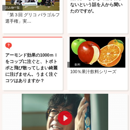
ないという話を人から聞い
読み物一覧
たのですが。
「第３回 グリコ パラゴルフ
選手権」実…
アーモンド効果の1000ｍｌ
をコップに注ぐと、トポト
飲料
ポと飛び散ってしまい綺麗
100％果汁飲料シリーズ
に注げません。うまく注ぐ
コツはありますか？