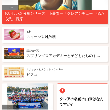
CM
おいしい塩分量シリーズ 滝藤賢一「クレアシチュー 悩め
る父」篇篇
飲料
スイーツ系乳飲料
読み物一覧
スプリングスアカデミーと子どもたちのすこやかな成長を目的に取り組むイベント「Glico ジャンプアップチャレンジ」
スナック・ビスケット・クッキー
ビスコ
クレアの名前の由来はなん
ですか?