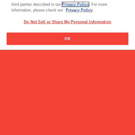
third parties described in our
Privacy Policy
. For more
information, please check our
Privacy Policy
Do Not Sell or Share My Personal Information
プロテインの効果的な飲み
OK
方は食後？食間？３回に分
店舗・サービス
けて？一度に？ 摂取タイミ
セブンティーンアイス自販
ングは？運動前３０分ぐら
機設置
いがいいのでしょうか。
読み物一覧
夢に向かって挑戦する子どもたちを応援 ～“TAKUMA KIDS
KART CHALLENGE”からさらなる高みへ～