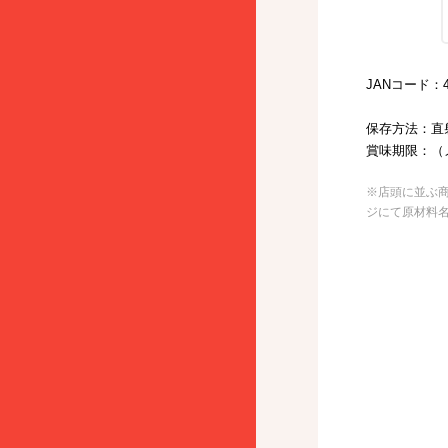
JANコード：49
保存方法：直
賞味期限：（
※店頭に並ぶ
ジにて原材料