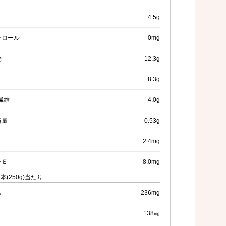
4.5g
テロール
0mg
物
12.3g
8.3g
繊維
4.0g
当量
0.53g
2.4mg
ンＥ
8.0mg
本(250g)当たり
ム
236mg
138㎎