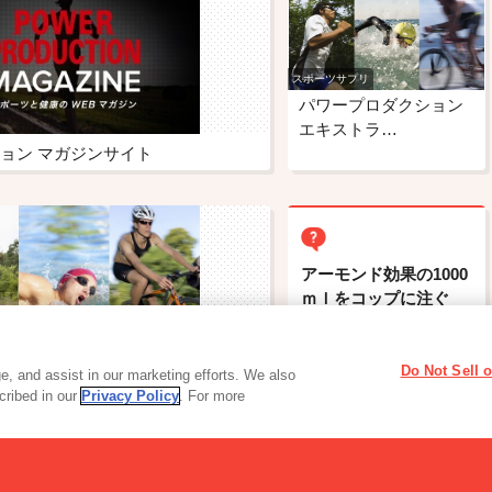
スポーツサプリ
パワープロダクション
エキストラ…
ョン マガジンサイト
アーモンド効果の1000
ｍｌをコップに注ぐ
と、トポトポと飛び散
ってしまい綺麗に注げ
ません。うまく注ぐコ
Do Not Sell 
ョン
, and assist in our marketing efforts. We also
ツはありますか？
scribed in our
Privacy Policy
. For more