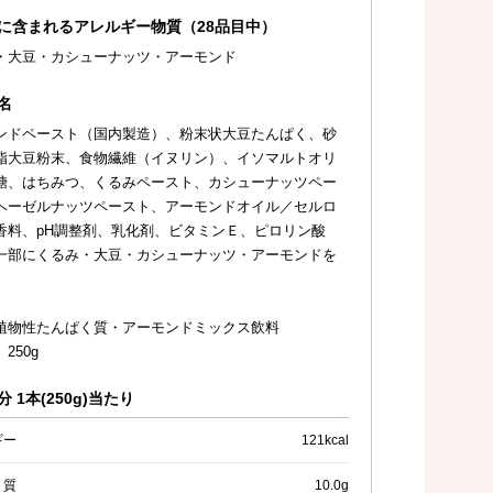
に含まれるアレルギー物質（28品目中）
・大豆・カシューナッツ・アーモンド
名
ンドペースト（国内製造）、粉末状大豆たんぱく、砂
脂大豆粉末、食物繊維（イヌリン）、イソマルトオリ
糖、はちみつ、くるみペースト、カシューナッツペー
ヘーゼルナッツペースト、アーモンドオイル／セルロ
香料、pH調整剤、乳化剤、ビタミンＥ、ピロリン酸
一部にくるみ・大豆・カシューナッツ・アーモンドを
植物性たんぱく質・アーモンドミックス飲料
250g
 1本(250g)当たり
ギー
121kcal
く質
10.0g