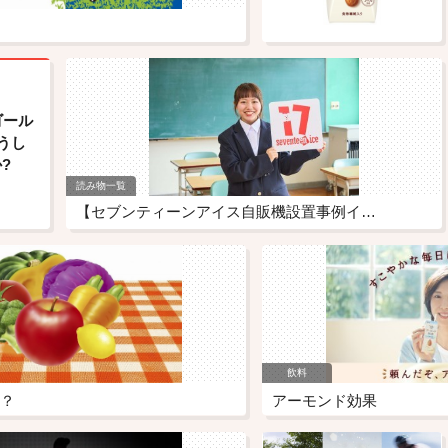
(ゴール
うし
?
読み物一覧
【セブンティーンアイス自販機設置事例イ…
飲料
？
アーモンド効果