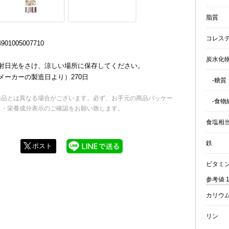
脂質
コレス
01005007710
炭水化
射日光をさけ、涼しい場所に保存してください。
メーカーの製造日より）270日
-糖質
商品とは異なる場合がございます。必ず、お手元の商品パッケー
-食物
名・栄養成分表示のご確認をお願い致します。
食塩相
鉄
ポスト
ビタミ
参考値 1
カリウ
リン