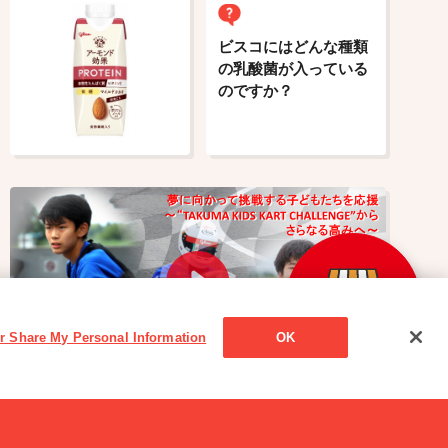
ビスコにはどんな種類
の乳酸菌が入っている
のですか？
or Share My Personal Information
OK
読み物一覧
夢に向かって挑戦する子どもたちを応援 ～“TAKUMA
KIDS KART CHALLENGE”からさらなる高みへ～