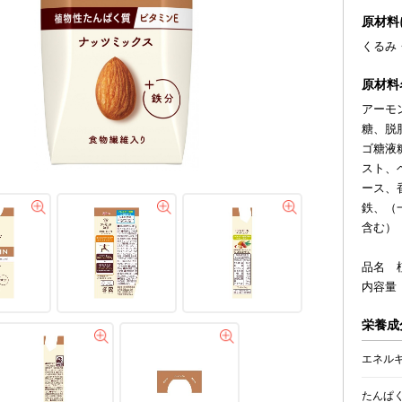
原材料
くるみ
原材料
アーモ
糖、脱
ゴ糖液
スト、
ース、
鉄、（
含む）
品名 
内容量 
栄養成分
エネル
たんぱ