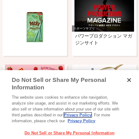
スポーツサプリ
パワープロダクション マガ
ジンサイト
Do Not Sell or Share My Personal
Information
チョコレート
ヨーグルト・プリン・ゼリー
The website uses cookies to enhance site navigation,
カプリコ
おいしいカスピ海
analyze site usage, and assist in our marketing efforts. We
also sell or share information about your use of our site with
third parties described in our
Privacy Policy
. For more
information, please check our
Privacy Policy
Do Not Sell or Share My Personal Information