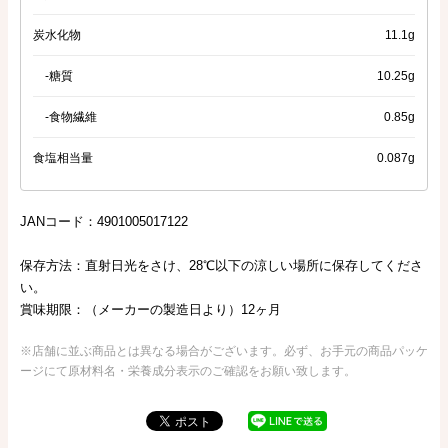
炭水化物
11.1g
-糖質
10.25g
-食物繊維
0.85g
食塩相当量
0.087g
JANコード：4901005017122
保存方法：直射日光をさけ、28℃以下の涼しい場所に保存してくださ
い。
賞味期限：（メーカーの製造日より）12ヶ月
※店舗に並ぶ商品とは異なる場合がございます。必ず、お手元の商品パッケ
ージにて原材料名・栄養成分表示のご確認をお願い致します。