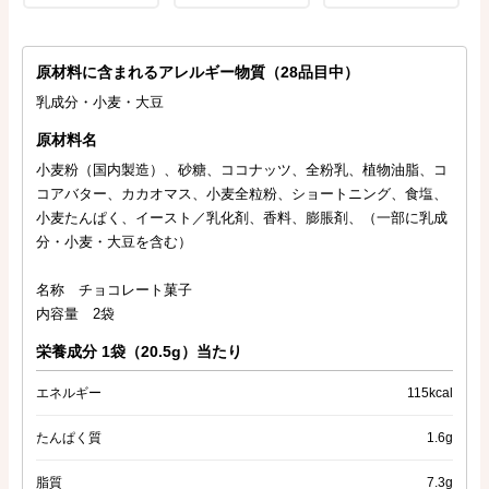
原材料に含まれるアレルギー物質（28品目中）
乳成分・小麦・大豆
原材料名
小麦粉（国内製造）、砂糖、ココナッツ、全粉乳、植物油脂、コ
コアバター、カカオマス、小麦全粒粉、ショートニング、食塩、
小麦たんぱく、イースト／乳化剤、香料、膨脹剤、（一部に乳成
分・小麦・大豆を含む）
名称 チョコレート菓子
内容量 2袋
栄養成分 1袋（20.5g）当たり
エネルギー
115kcal
たんぱく質
1.6g
脂質
7.3g