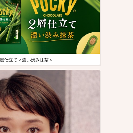
２層仕立て＜濃い渋み抹茶＞