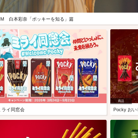
CM 白本彩奈「ポッキーを知る」篇
商品
ミライ同窓会
Pocky 