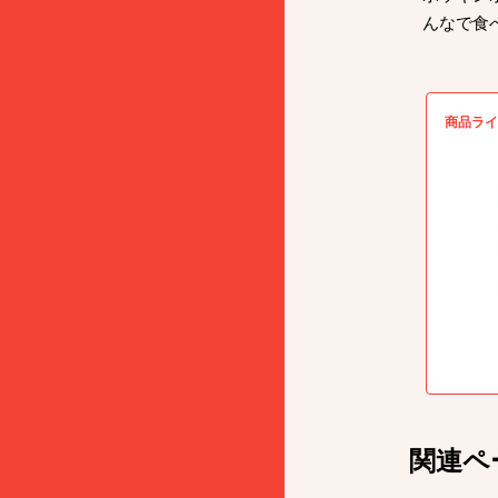
んなで食
商品ライ
関連ペ