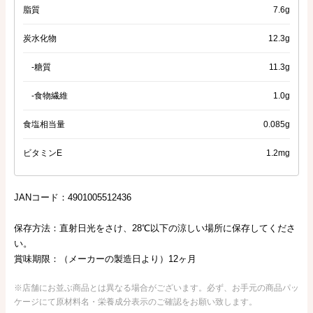
脂質
7.6g
炭水化物
12.3g
-糖質
11.3g
-食物繊維
1.0g
食塩相当量
0.085g
ビタミンE
1.2mg
JANコード：4901005512436
保存方法：直射日光をさけ、28℃以下の涼しい場所に保存してくださ
い。
賞味期限：（メーカーの製造日より）12ヶ月
※店舗にお並ぶ商品とは異なる場合がございます。必ず、お手元の商品パッ
ケージにて原材料名・栄養成分表示のご確認をお願い致します。