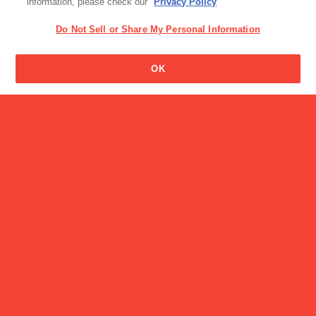
information, please check our
Privacy Policy
Do Not Sell or Share My Personal Information
チーザの名前の由来はなん
OK
ですか？
読み物一覧
ポッキーの懐かしのパッケ
ージはどれ？
CM
アイスの実 Special Movie