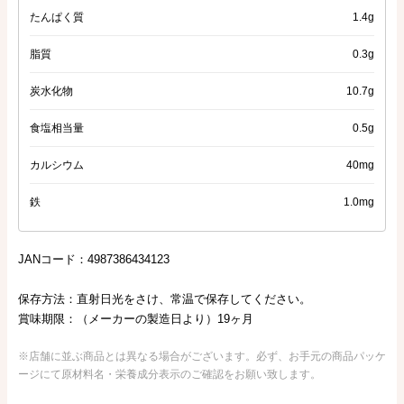
たんぱく質
1.4g
脂質
0.3g
炭水化物
10.7g
食塩相当量
0.5g
カルシウム
40mg
鉄
1.0mg
JANコード：4987386434123
保存方法：直射日光をさけ、常温で保存してください。
賞味期限：（メーカーの製造日より）19ヶ月
※店舗に並ぶ商品とは異なる場合がございます。必ず、お手元の商品パッケ
ージにて原材料名・栄養成分表示のご確認をお願い致します。