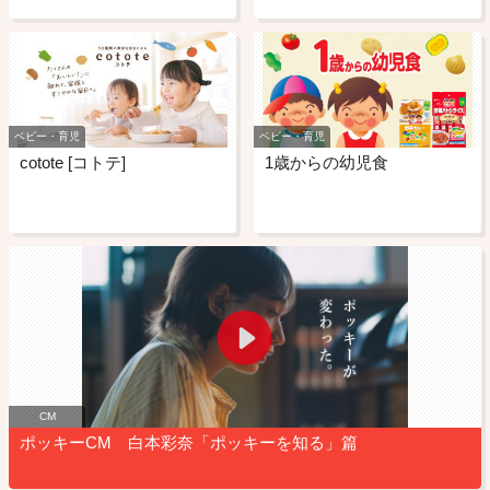
ベビー・育児
ベビー・育児
cotote [コトテ]
1歳からの幼児食
CM
ポッキーCM 白本彩奈「ポッキーを知る」篇