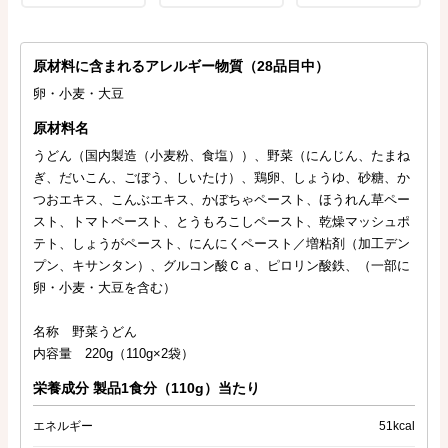
原材料に含まれるアレルギー物質（28品目中）
卵・小麦・大豆
原材料名
うどん（国内製造（小麦粉、食塩））、野菜（にんじん、たまね
ぎ、だいこん、ごぼう、しいたけ）、鶏卵、しょうゆ、砂糖、か
つおエキス、こんぶエキス、かぼちゃペースト、ほうれん草ペー
スト、トマトペースト、とうもろこしペースト、乾燥マッシュポ
テト、しょうがペースト、にんにくペースト／増粘剤（加工デン
プン、キサンタン）、グルコン酸Ｃａ、ピロリン酸鉄、（一部に
卵・小麦・大豆を含む）
名称 野菜うどん
内容量 220g（110g×2袋）
栄養成分 製品1食分（110g）当たり
エネルギー
51kcal