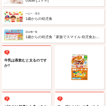
cotote [コトテ]
ベビー・育児
1歳からの幼児食
読み物一覧
1歳からの幼児食「家族でスマイル 幼児食おかわりキャンペーン」実施中！
牛乳は夜飲むと太るのです
か?