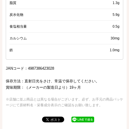
脂質
1.3g
炭水化物
5.9g
食塩相当量
0.5g
カルシウム
30mg
鉄
1.0mg
JANコード：4987386423028
保存方法：直射日光をさけ、常温で保存してください。
賞味期限：（メーカーの製造日より）19ヶ月
※店舗に並ぶ商品とは異なる場合がございます。必ず、お手元の商品パッケ
ージにて原材料名・栄養成分表示のご確認をお願い致します。