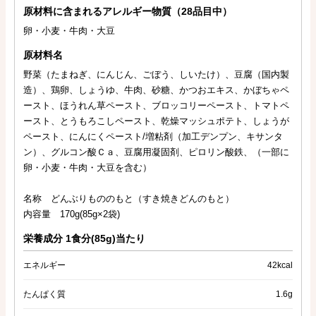
原材料に含まれるアレルギー物質（28品目中）
卵・小麦・牛肉・大豆
原材料名
野菜（たまねぎ、にんじん、ごぼう、しいたけ）、豆腐（国内製
造）、鶏卵、しょうゆ、牛肉、砂糖、かつおエキス、かぼちゃペ
ースト、ほうれん草ペースト、ブロッコリーペースト、トマトペ
ースト、とうもろこしペースト、乾燥マッシュポテト、しょうが
ペースト、にんにくペースト/増粘剤（加工デンプン、キサンタ
ン）、グルコン酸Ｃａ、豆腐用凝固剤、ピロリン酸鉄、（一部に
卵・小麦・牛肉・大豆を含む）
名称 どんぶりもののもと（すき焼きどんのもと）
内容量 170g(85g×2袋)
栄養成分 1食分(85g)当たり
エネルギー
42kcal
たんぱく質
1.6g