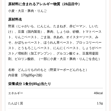
原材料に含まれるアレルギー物質（28品目中）
小麦・大豆・豚肉・りんご
原材料名
野菜（じゃがいも、にんじん、たまねぎ、赤ピーマン、しいた
け）、豆腐（国内製造）、豚肉、しょうゆ、砂糖、トマトペース
ト、りんごペースト、ごま油、水あめ、オイスターソース、み
そ、かぼちゃペースト、ほうれん草ペースト、ブロッコリーペー
スト、とうもろこしペースト、にんにくペースト、しょうがペー
スト／増粘剤（加工デンプン）、グルコン酸Ｃａ、豆腐用凝固
剤、ピロリン酸鉄、（一部に小麦・大豆・豚肉・りんごを含む）
名称 どんぶりもののもと（野菜マーボーどんのもと）
内容量 170g(85g×2袋)
栄養成分 1食分(85g)当たり
エネルギー
46kcal
たんぱく質
1.5g