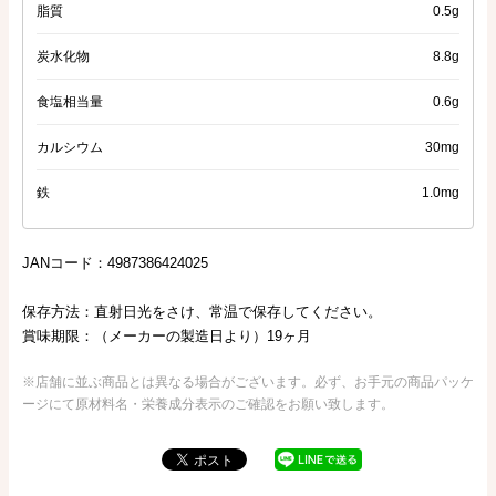
脂質
0.5g
炭水化物
8.8g
食塩相当量
0.6g
カルシウム
30mg
鉄
1.0mg
JANコード：4987386424025
保存方法：直射日光をさけ、常温で保存してください。
賞味期限：（メーカーの製造日より）19ヶ月
※店舗に並ぶ商品とは異なる場合がございます。必ず、お手元の商品パッケ
ージにて原材料名・栄養成分表示のご確認をお願い致します。