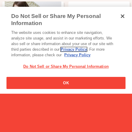
Do Not Sell or Share My Personal
Information
読み物一覧
The website uses cookies to enhance site navigation,
専門家直伝！こだわりの日
analyze site usage, and assist in our marketing efforts. We
焼け対策：前編
also sell or share information about your use of our site with
third parties described in our
Privacy Policy
. For more
information, please check our
Privacy Policy
Do Not Sell or Share My Personal Information
パピコの名前の由来はなん
OK
ですか?
読み物一覧
アスリート提案 おうちでつ
くろう！簡単…