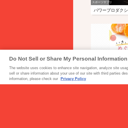
スポーツサプリ
パワープロダクシ
Do Not Sell or Share My Personal Information
美容食品
αGヘスペリジン
The website uses cookies to enhance site navigation, analyze site usage
sell or share information about your use of our site with third parties de
information, please check our
Privacy Policy
読み物一覧
グリコワゴンが「
ロック芋煮会201