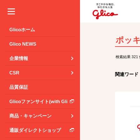
メニュー
Glicoホーム
Glico NEWS
検索結果 321
企業情報
CSR
関連ワード
品質保証
Glicoファンサイト(with Glico Park)
商品・キャンペーン
通販ダイレクトショップ