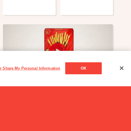
or Share My Personal Information
OK
CM
【秘密大公開】工場潜入！ポッキー★チョコのつけ
方