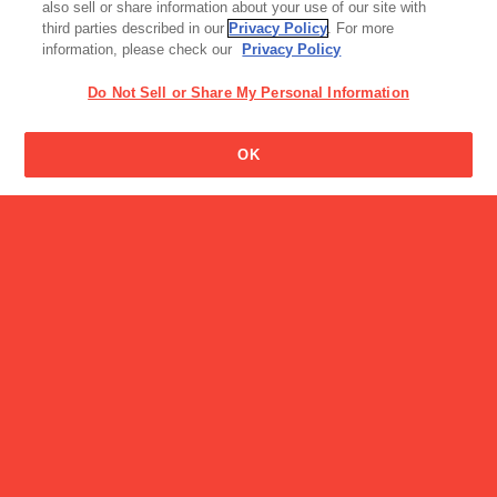
ーカー「プレゼ…
ーカー「イース…
also sell or share information about your use of our site with
third parties described in our
Privacy Policy
. For more
information, please check our
Privacy Policy
Do Not Sell or Share My Personal Information
OK
やってみようグリコードメ
ーカー「クジラ…
CM
企業広告 GOOD LIFE CIRCLE「からだはデータでできてい