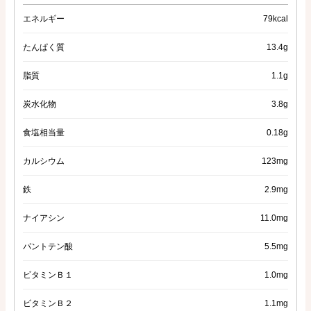
エネルギー
79kcal
たんぱく質
13.4g
脂質
1.1g
炭水化物
3.8g
食塩相当量
0.18g
カルシウム
123mg
鉄
2.9mg
ナイアシン
11.0mg
パントテン酸
5.5mg
ビタミンＢ１
1.0mg
ビタミンＢ２
1.1mg