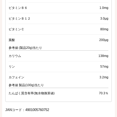
ビタミンＢ６
1.0mg
ビタミンＢ１２
3.0μg
ビタミンＣ
80mg
葉酸
200μg
参考値 (製品20g)当たり
カリウム
138mg
リン
57mg
カフェイン
3.2mg
参考値 製品(100g)当たり
たんぱく質含有率(無水物換算値)
70.3％
JANコード：4901005760752