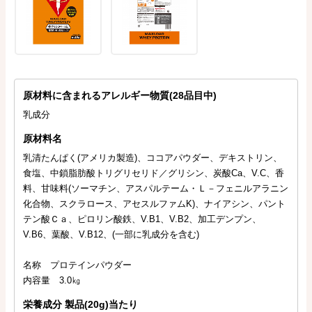
原材料に含まれるアレルギー物質(28品目中)
乳成分
原材料名
乳清たんぱく(アメリカ製造)、ココアパウダー、デキストリン、
食塩、中鎖脂肪酸トリグリセリド／グリシン、炭酸Ca、V.C、香
料、甘味料(ソーマチン、アスパルテーム・Ｌ－フェニルアラニン
化合物、スクラロース、アセスルファムK)、ナイアシン、パント
テン酸Ｃａ、ピロリン酸鉄、V.B1、V.B2、加工デンプン、
V.B6、葉酸、V.B12、(一部に乳成分を含む)
名称 プロテインパウダー
内容量 3.0㎏
栄養成分 製品(20g)当たり