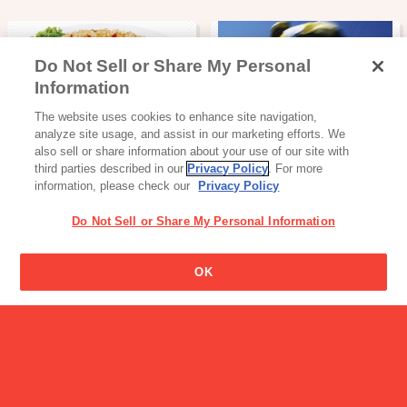
Do Not Sell or Share My Personal
Information
加工食品・カレー
スポーツサプリ
The website uses cookies to enhance site navigation,
洋風炒めごはんの素
パワープロダクション
analyze site usage, and assist in our marketing efforts. We
エキストラ…
also sell or share information about your use of our site with
third parties described in our
Privacy Policy
. For more
information, please check our
Privacy Policy
Do Not Sell or Share My Personal Information
「難消化性デキストリン」
OK
って何ですか？
読み物一覧
Glico社員駅伝とは！？