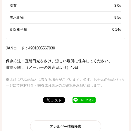
脂質
3.0g
炭水化物
9.5g
食塩相当量
0.14g
JANコード：4901005567030
保存方法：直射日光をさけ、涼しい場所に保存してください。
賞味期限：（メーカーの製造日より）45日
※店頭に並ぶ商品とは異なる場合がございます。必ず、お手元の商品パッケ
ージにて原材料名・栄養成分表示のご確認をお願い致します。
アレルギー情報検索