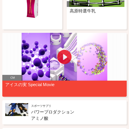
飲料
高原特選牛乳
CM
アイスの実 Special Movie
スポーツサプリ
パワープロダクション
アミノ酸