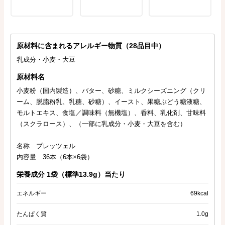
原材料に含まれるアレルギー物質（28品目中）
乳成分・小麦・大豆
原材料名
小麦粉（国内製造）、バター、砂糖、ミルクシーズニング（クリ
ーム、脱脂粉乳、乳糖、砂糖）、イースト、果糖ぶどう糖液糖、
モルトエキス、食塩／調味料（無機塩）、香料、乳化剤、甘味料
（スクラロース）、（一部に乳成分・小麦・大豆を含む）
名称 プレッツェル
内容量 36本（6本×6袋）
栄養成分 1袋（標準13.9g）当たり
エネルギー
69kcal
たんぱく質
1.0g