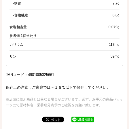
-糖質
7.7g
-食物繊維
6.6g
食塩相当量
0.079g
参考値 1個当たり
カリウム
117mg
リン
59mg
JANコード：4901005325661
保存上の注意：ご家庭では－１８℃以下で保存してください。
※店頭に並ぶ商品とは異なる場合がございます。必ず、お手元の商品パッケ
ージにて原材料名・栄養成分表示のご確認をお願い致します。