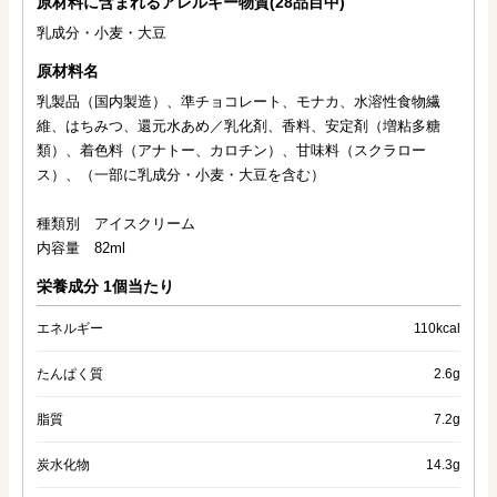
原材料に含まれるアレルギー物質(28品目中)
乳成分・小麦・大豆
原材料名
乳製品（国内製造）、準チョコレート、モナカ、水溶性食物繊
維、はちみつ、還元水あめ／乳化剤、香料、安定剤（増粘多糖
類）、着色料（アナトー、カロチン）、甘味料（スクラロー
ス）、（一部に乳成分・小麦・大豆を含む）
種類別 アイスクリーム
内容量 82ml
栄養成分 1個当たり
エネルギー
110kcal
たんぱく質
2.6g
脂質
7.2g
炭水化物
14.3g