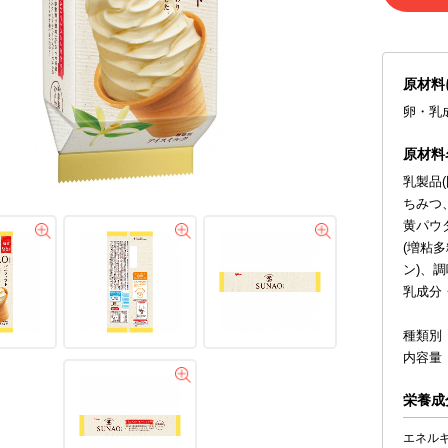
原材料
卵・乳
原材料
乳製品
ちみつ
黄パウ
(増粘
ン)、
乳成分
種類別
内容量 
栄養成
エネル