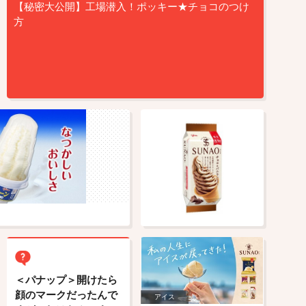
【秘密大公開】工場潜入！ポッキー★チョコのつけ
方
＜パナップ＞開けたら
顔のマークだったんで
アイス