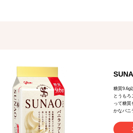
SUN
糖質9.
とうもろ
って糖質
かなバニ