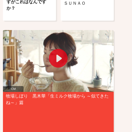
すがこれはなんです
ＳＵＮＡＯ
か？
CM
牧場しぼり 黒木華「生ミルク牧場から ～似てきた
ね～」篇