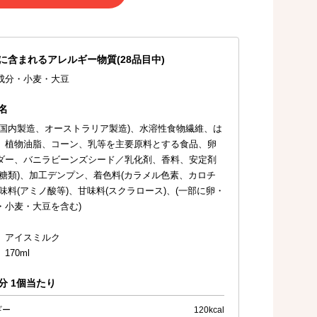
に含まれるアレルギー物質(28品目中)
成分・小麦・大豆
名
(国内製造、オーストラリア製造)、水溶性食物繊維、は
、植物油脂、コーン、乳等を主要原料とする食品、卵
ダー、バニラビーンズシード／乳化剤、香料、安定剤
多糖類)、加工デンプン、着色料(カラメル色素、カロチ
調味料(アミノ酸等)、甘味料(スクラロース)、(一部に卵・
・小麦・大豆を含む)
 アイスミルク
170ml
分 1個当たり
ギー
120kcal