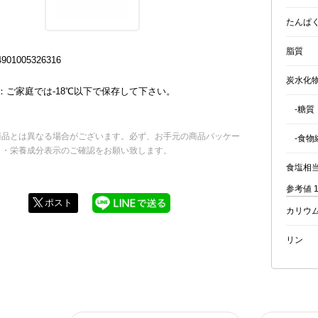
たんぱ
脂質
01005326316
炭水化
：ご家庭では-18℃以下で保存して下さい。
-糖質
商品とは異なる場合がございます。必ず、お手元の商品パッケー
-食物
名・栄養成分表示のご確認をお願い致します。
食塩相
参考値 
ポスト
カリウ
リン