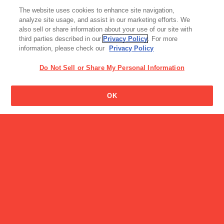
アイス
The website uses cookies to enhance site navigation,
牧場しぼり
analyze site usage, and assist in our marketing efforts. We
also sell or share information about your use of our site with
third parties described in our
Privacy Policy
. For more
information, please check our
Privacy Policy
Do Not Sell or Share My Personal Information
OK
栄養成分百科