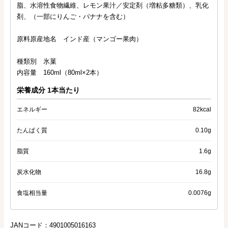
脂、水溶性食物繊維、レモン果汁／安定剤（増粘多糖類）、乳化
剤、（一部にりんご・バナナを含む）
原料原産地名 インド産（マンゴー果肉）
種類別 氷菓
内容量 160ml（80ml×2本）
栄養成分 1本当たり
エネルギー
82kcal
たんぱく質
0.10g
脂質
1.6g
炭水化物
16.8g
食塩相当量
0.0076g
JANコード：4901005016163