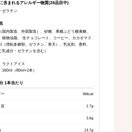
に含まれるアレルギー物質(28品目中)
・ゼラチン
名
（国内製造、外国製造）、砂糖、果糖ぶどう糖液糖、
、植物油脂、 生チョコレート、コーヒー、カカオマス
剤（増粘多糖類、ゼラチン、寒天）、乳化剤、香料、
に乳成分・ゼラチンを含む）
 ラクトアイス
160ml（80ml×2本）
分 1本当たり
ギー
98kcal
く質
1.7g
3.6g
物
14.7g