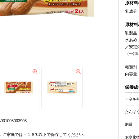
原材料
乳成分
原材料
乳製品
水あめ
／安定
（一部
種類別
内容量 
栄養成
エネル
たんぱ
01005003903
脂質
：ご家庭では－１８℃以下で保存してください。
炭水化