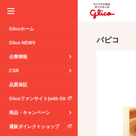
メニュー
Glicoホーム
パピコ
Glico NEWS
企業情報
CSR
品質保証
Glicoファンサイト(with Glico Park)
商品・キャンペーン
通販ダイレクトショップ