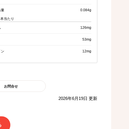
当量
0.084g
1本当たり
ム
126mg
53mg
イン
12mg
お問合せ
2026年6月19日 更新
る