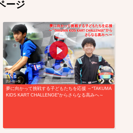
ページ
読み物一覧
夢に向かって挑戦する子どもたちを応援 ～“TAKUMA
KIDS KART CHALLENGE”からさらなる高みへ～