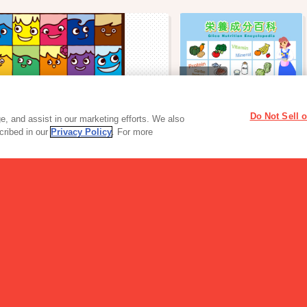
栄養成分百科
Do Not Sell 
, and assist in our marketing efforts. We also
scribed in our
Privacy Policy
. For more
アイス
バニラティエ