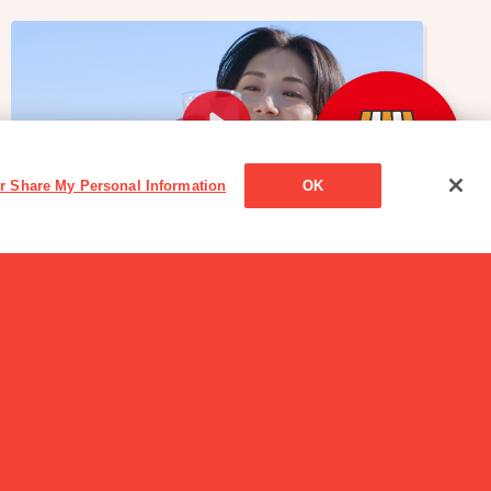
or Share My Personal Information
OK
CM
アーモンド効果 CM 松嶋菜々子「すこやかな毎日
には、かなわない。」篇