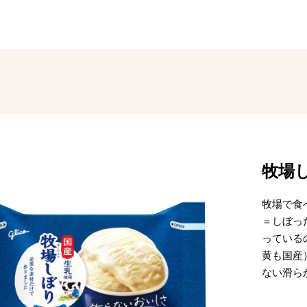
牧場
牧場で食
＝しぼっ
っている
黄も国産
ない滑ら