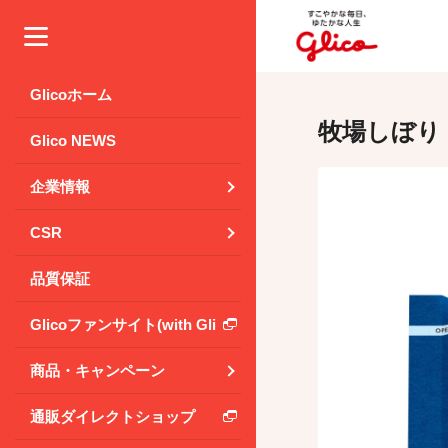
メニュー
Glicoホーム
牧場しぼり
Glico NEWS
企業情報
CSR
品質保証
Glicoファンサイト(with Glico Park)
商品・キャンペーン
通販ダイレクトショップ