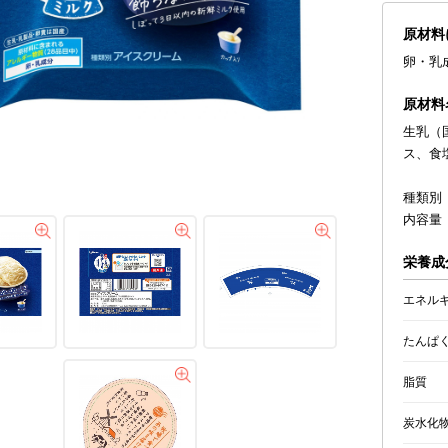
原材料
卵・乳
原材料
生乳（
ス、食
種類別
内容量 
栄養成
エネル
たんぱ
脂質
炭水化