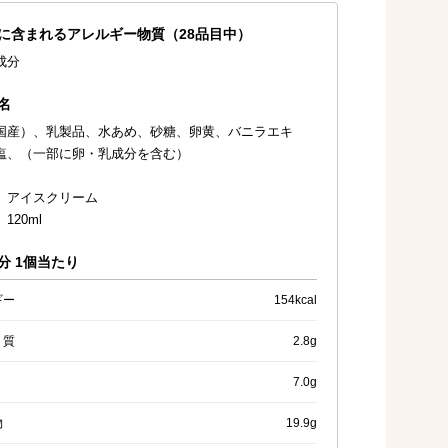
に含まれるアレルギー物質（28品目中）
成分
名
国産）、乳製品、水あめ、砂糖、卵黄、バニラエキ
塩、（一部に卵・乳成分を含む）
 アイスクリーム
120ml
分 1個当たり
ギー
154kcal
く質
2.8g
7.0g
物
19.9g