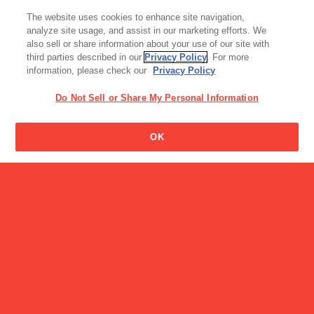
読み物一覧
アイス
The website uses cookies to enhance site navigation,
コーヒーゼリーは、万能デ
手づくり風ソフトコーン
analyze site usage, and assist in our marketing efforts. We
ザート！？
also sell or share information about your use of our site with
third parties described in our
Privacy Policy
. For more
information, please check our
Privacy Policy
Do Not Sell or Share My Personal Information
カプリコの名前の由来はな
OK
んですか?
読み物一覧
Glicoクイズ【プッチンプリ
ン編（へ…