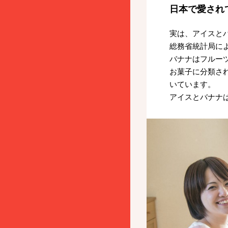
日本で愛され
実は、アイスと
総務省統計局によ
バナナはフルー
お菓子に分類さ
いています。
アイスとバナナ