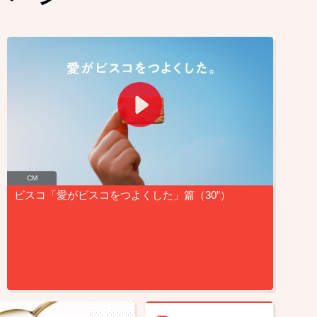
CM
ビスコ「愛がビスコをつよくした」篇（30”）