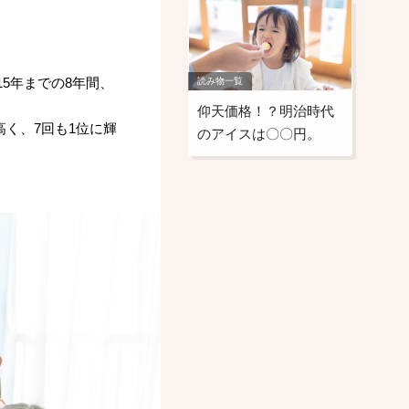
15年までの8年間、
読み物一覧
仰天価格！？明治時代
く、7回も1位に輝
のアイスは〇〇円。