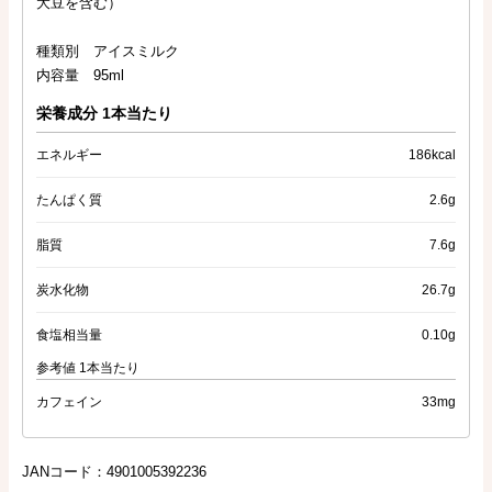
大豆を含む）
種類別 アイスミルク
内容量 95ml
栄養成分 1本当たり
エネルギー
186kcal
たんぱく質
2.6g
脂質
7.6g
炭水化物
26.7g
食塩相当量
0.10g
参考値 1本当たり
カフェイン
33mg
JANコード：4901005392236