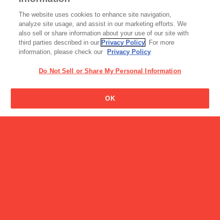
アイス
The website uses cookies to enhance site navigation,
牧場しぼり
analyze site usage, and assist in our marketing efforts. We
also sell or share information about your use of our site with
third parties described in our
Privacy Policy
. For more
information, please check our
Privacy Policy
Do Not Sell or Share My Personal Information
OK
栄養成分百科