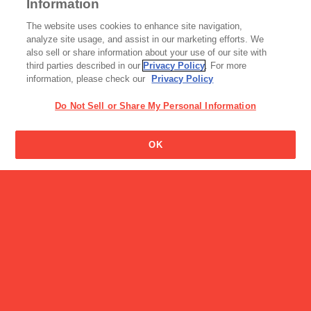
Information
アイス
The website uses cookies to enhance site navigation,
ココナッツサブレサンドア
analyze site usage, and assist in our marketing efforts. We
イス
also sell or share information about your use of our site with
third parties described in our
Privacy Policy
. For more
information, please check our
Privacy Policy
Do Not Sell or Share My Personal Information
製品の名前はどうやって決
OK
めるのですか?
バランス栄養食
おからだから