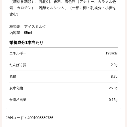
（増粘多糖類）、乳化剤、香料、着色料（アナトー、カラメル色
素、カロチン）、乳酸カルシウム、（一部に卵・乳成分・小麦を
含む）
種類別 アイスミルク
内容量 95ml
栄養成分1本当たり
エネルギー
193kcal
たんぱく質
2.9g
脂質
8.7g
炭水化物
25.8g
食塩相当量
0.13g
JANコード：4901005389786